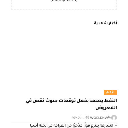
[mc4wp_form]
أخبار شعبية
الأخبار
النفط يصعد بفعل توقعات حدوث نقص في
المعروض
WORLDNW
By
سنتين ago
الشارقة ينتزع فوزًا متأخرًا من الغرافة في نخبة آسيا