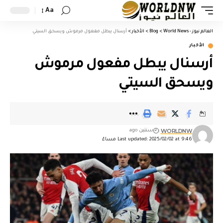
Aa
العالم نيوز - World News
>
Blog
>
الأخبار
>
أرسنال يبطل مفعول مرموش ويسحق السيتي
الأخبار
أرسنال يبطل مفعول مرموش
ويسحق السيتي
WORLDNW
سنتين ago
Last updated: 2025/02/02 at 9:46 مساءً