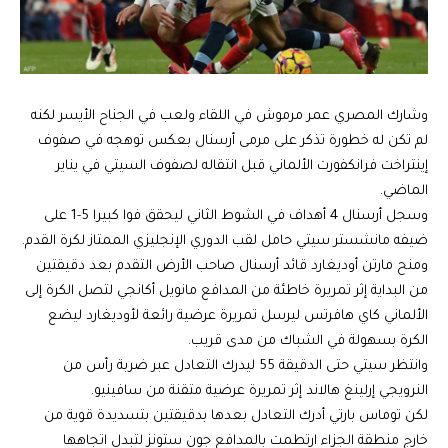
وشارك المصري عمر مرموش في اللقاء ولعب في الجناح الأيسر لكنه
لم تكن له خطورة تذكر على مرمى أرسنال بعكس توهجه في صفوف
إينتراخت فرانكفورت الألماني قبل انتقاله لصفوف السيتي في يناير
الماضي.
وسجل أرسنال 4 أهداف في الشوط الثاني ليحقق فوا كبيرا 5-1 على
ضيفه مانشستر سيتي حامل لقب الدوري الإنجليزي الممتاز لكرة القدم.
ومنح مارتن أوديغارد قائد أرسنال صاحب الأرض التقدم بعد دقيقتين
من البداية إثر تمريرة خاطئة من المدافع مانويل أكانجي لتصل الكرة إلى
الألماني كاي هافرتس ليرسل تمريرة عرضية رائعة لأوديغارد ليضع
الكرة بسهولة في الشباك من مدى قريب.
وانتظر سيتي حتى الدقيقة 55 ليدرك التعادل عبر ضربة رأس من
النرويجي إرلينغ هالاند إثر تمريرة عرضية متقنة من سافينيو.
لكن توماس بارتي أدرك التعادل بعدها بدقيقتين بتسديدة قوية من
خارج منطقة الجزاء ارتطمت بالمدافع جون ستونز لتبدل اتجاهها