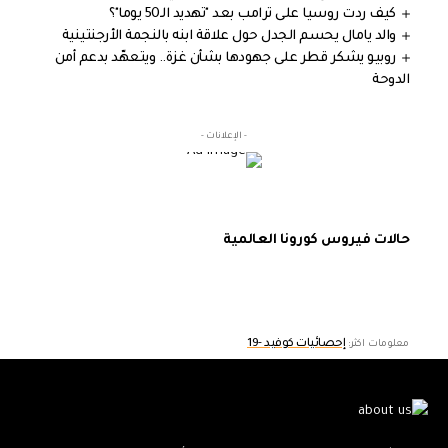
كيف ردت روسيا على ترامب بعد "تهديد الـ50 يوما"؟
والد يامال يحسم الجدل حول علاقة ابنه بالنجمة الأرجنتينية
روبيو يشكر قطر على جهودها بشأن غزة.. ويتعهّد بدعم أمن
الدوحة
- الإعلانات -
حالات فيروس كورونا العالمية
إحصائيات كوفيد -19
معلومات اكثر: