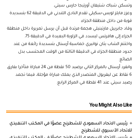
وتسكن شباك شتيفان أورتيجا حارس سيتي.
وعزز مايلز لويس-سكيلي تقدم النادي اللندني في الدقيقة 62 بتسديدة
قوية من داخل منطقة الجزاء.
وقاد جابرييل مارتينيلي هجمة مرتدة قبل أن يرسل تمريرة داخل منطقة
الجزاء إلى هافرتس ليسدد في الزاوية البعيدة في الدقيقة 75.
واختتم الشاب يثان نوانيري خماسية أرسنال بتسديدة رائعة من عند
حدود منطقة الجزاء في الدقيقة الثالثة من الوقت المحتسب بدل
الضائع.
وانفرد أرسنال بالمركز الثاني برصيد 50 نقطة من 24 مباراة متأخرا بفارق
6 نقاط عن ليفربول المتصدر الذي يملك مباراة مؤجلة، فيما تجمد
رصيد سيتي عند 41 نقطة في المركز الرابع.
You Might Also Like
رئيس الاتحاد السعودي للشطرنج عضوًا في المكتب التنفيذي
للاتحاد الآسيوي للشطرنج
رئيس الاتحاد السعودي للشطرنج عضوًا في المكتب التنفيذي