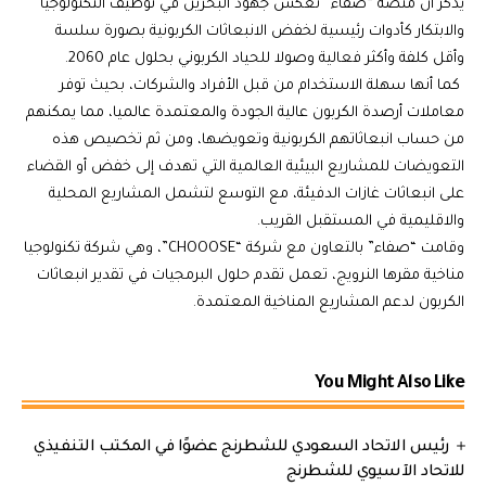
يذكر أن منصة “صفاء” تعكس جهود البحرين في توظيف التكنولوجيا
والابتكار كأدوات رئيسية لخفض الانبعاثات الكربونية بصورة سلسة
وأقل كلفة وأكثر فعالية وصولا للحياد الكربوني بحلول عام 2060.
كما أنها سهلة الاستخدام من قبل الأفراد والشركات، بحيث توفر
معاملات أرصدة الكربون عالية الجودة والمعتمدة عالميا، مما يمكنهم
من حساب انبعاثاتهم الكربونية وتعويضها، ومن ثم تخصيص هذه
التعويضات للمشاريع البيئية العالمية التي تهدف إلى خفض أو القضاء
على انبعاثات غازات الدفيئة، مع التوسع لتشمل المشاريع المحلية
والاقليمية في المستقبل القريب.
وقامت “صفاء” بالتعاون مع شركة “CHOOOSE”، وهي شركة تكنولوجيا
مناخية مقرها النرويج، تعمل تقدم حلول البرمجيات في تقدير انبعاثات
الكربون لدعم المشاريع المناخية المعتمدة.
You Might Also Like
رئيس الاتحاد السعودي للشطرنج عضوًا في المكتب التنفيذي
للاتحاد الآسيوي للشطرنج