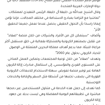
مؤتمر الأمم المتحدة المعني بتغير المناخ (COP28) المنعقد حاليا في
دولة الإمارات العربية المتحدة.
وقال الشيخ عبدالله بن خليفة آل خليفة، الرئيس التنفيذي لممتلكات:
“تماشيا مع التزامنا بمبادئ الاستدامة في مختلف المجالات، فإننا نؤمن
إيمانا راسخا بأن التحول الحقيقي يحصل عندما نعمل جميعا لتحقيق
الأثر”.
وأضاف: “سيتمكن كل من الأفراد والشركات من خلال منصة “صفاء”
من تقليل بصمتهم الكربونية والمشاركة بفعالية في خلق مستقبل أكثر
مراعاة للبيئة، مما يدعم أهداف مملكة البحرين المتمثلة في الوصول
للحياد الكربوني بحلول عام 2060″.
وتهدف “صفاء” من خلال توعية المجتمعات وتمكين العمل المناخي
على المستوى الفردي والمؤسسي، إلى استكمال مبادرات إزالة الكربون
الهامة عبر توفير منصة تعويض سهلة الاستخدام للانبعاثات الكربونية
الفورية التي يصعب تجنبها من أنشطة مثل السفر والإقامة والخدمات
اللوجستية.
كما تهدف إلى جعل هذه الخدمة في متناول المستخدمين عبر دمجها
مباشرة في تطبيقاتهم اليومية المفضلة وهي ليست بديلا عن جهود
إزالة الكربون.