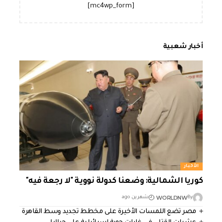
[mc4wp_form]
أخبار شعبية
الأخبار
كوريا الشمالية: وضعنا كدولة نووية "لا رجعة فيه"
WORLDNW
By
شهرين ago
مصر تضع اللمسات الأخيرة على مخطط تجديد وسط القاهرة