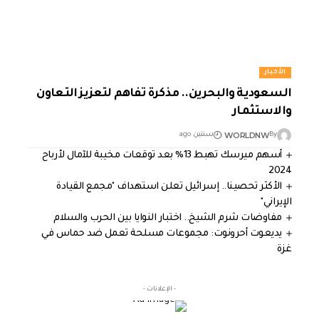
الأخبار
السعودية والبحرين.. مذكرة تفاهم لتعزيز التعاون
والاستثمار
WORLDNW
By
سنتين ago
أسهم ميرسك تهبط 13% بعد توقعات مخيبة للآمال لأرباح
2024
الأكثر تحصينا.. إسرائيل تعلن استهداف "مجمع القيادة
الإيراني"
مفاوضات شرم الشيخ.. اختبار النوايا بين الحرب والسلام
يديعوت أحرونوت: مجموعات مسلحة تعمل ضد حماس في
غزة
- الإعلانات -