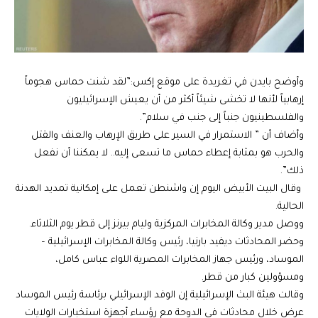
وأوضح بايدن في تغريدة على موقع إكس:”لقد شنت حماس هجوماً
إرهابياً لأنها لا تخشى شيئاً أكثر من أن يعيش الإسرائيليون
والفلسطينيون جنباً إلى جنب في سلام”.
وأضاف أن ” الاستمرار في السير على طريق الإرهاب والعنف والقتل
والحرب هو بمثابة إعطاء حماس ما تسعى إليه.. لا يمكننا أن نفعل
ذلك”.
وقال البيت الأبيض اليوم إن واشنطن تعمل على إمكانية تمديد الهدنة
الحالية.
ووصل مدير وكالة المخابرات المركزية
وليام بيرنز
إلى قطر يوم الثلاثاء.
وحضر المحادثات ديفيد بارنيا، رئيس وكالة المخابرات الإسرائيلية –
الموساد، ورئيس جهاز المخابرات المصرية اللواء
عباس كامل
،
ومسؤولين كبار من قطر.
وقالت هيئة البث الإسرائيلية إن الوفد الإسرائيلي برئاسة رئيس الموساد
عرض خلال محادثات في الدوحة مع رؤساء أجهزة استخبارات الولايات