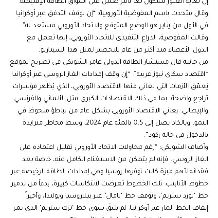
إن نهاية العبور سيكون لها تأثير ضئيل على أسواق الطاقة الإقليمية.
وقال متحدث باسم المفوضية الأوروبية: “إن توقف التدفق عبر أوكرانيا
في الأول من يناير هو الوضع المتوقع والاتحاد الأوروبي مستعد له”.
وقالت المفوضية، الذراع التنفيذي للاتحاد الأوروبي، إنها تعمل مع
الدول الأعضاء منذ أكثر من عام للتحضير لمثل هذا السيناريو.
من جانبه قال مستشار الطاقة الدولي عامر الشوبكي في تصريح لموقع
“اقتصاد سكاي نيوز عربية”: “إن وقف إمدادات الغاز الروسي عبر أوكرانيا
يُعمّق الأزمات التي يعاني منها الاقتصاد الأوروبي، الذي يُظهر مؤشرات
تراجع واضحة، بما في ذلك الاقتصادات الكبرى مثل الألماني والفرنسي
والإيطالي. يعاني الاقتصاد الأوروبي بشكل عام من تباطؤ ملحوظ في
النمو، وبالكاد يصل إلى 0.5 بالمئة عام 2024، وسط مخاطر متزايدة
بالدخول في حالة ركود”.
وأضاف الشوبكي: “رغم محاولات الاتحاد الأوروبي تقليل اعتماده على
الغاز الروسي، فإنه لم يتمكن من الاستغناء الكامل عنه، خاصة بعد
فقدانه لأهم ميزة كانت توفرها روسيا وهي إمدادات الطاقة الرخيصة عبر
خطوط الأنابيب. تلك الخطوط تعرضت لانتكاسات كبيرة، بدءاً من تدمير
خط ‘نورد ستريم’، وتوقف خط ‘يامال’ عبر بيلاروسيا وبولندا، وأخيراً
إيقاف الخط المار عبر أوكرانيا. لم يتبقَ سوى خط ‘ترك ستريم’ الذي يمر