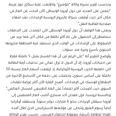
وبحسب تقرير نشرته وكالة “بلومبرغ” واطلعت عليه سكاي نيوز عربية،
“يتعين على العديد من دول أوروبا الوسطى الآن البحث عن الغاز في
مكان آخر، حيث أوقفت شركة غازبروم الروسية الإمدادات بعد انتهاء
صلاحية اتفاقية النقل”.
ويعني هذا التوقف أن دول أوروبا الوسطى التي اعتمدت على التدفقات
ستضطر إلى الحصول على غاز أكثر تكلفة من مكان آخر، مما يزيد من
الضغوط على الإمدادات في الوقت الذي تستنفد فيه المنطقة مخزونها
الشتوي بأسرع وتيرة منذ سنوات.
وأوضح التقرير أنه “على الرغم من أن هذا المسار يمثل 5 بالمئة فقط
من احتياجات أوروبا، إلا أن الدول لا تزال تعاني من تداعيات أزمة الطاقة
التي خلفتها الحرب الروسية الأوكرانية، إذ ارتفعت أسعار الغاز بنسبة 50
بالمئة على أساس سنوي، وحصلت على دفعة في الأسابيع الأخيرة من
الانقطاع الوشيك في الإمدادات. أصبح القارة الآن أكثر عرضة لتقلبات
السوق حيث أصبحت أكثر اعتماداً على الغاز الطبيعي المسال العالمي”.
وبالنسبة لروسيا، فإن فقدان أحد مساري أنابيب الغاز المتبقيين إلى
أوروبا سيقلل الإيرادات بنحو 6 مليارات دولار سنوياً، وستفقد أوكرانيا
أيضاً رسوم العبور وتتخلى عن موقعها الاستراتيجي الذي طال أمده
كقناة للطاقة بأسعار معقولة للحلفاء الغربيين، بحسب تقرير الوكالة