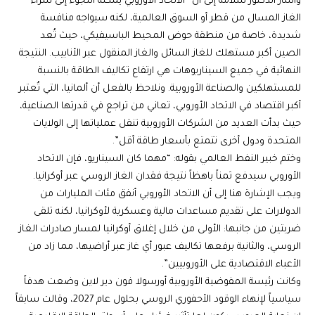
وأشار الدكتور سلامة إلى أن “الاتحاد الأوروبي يمكنه اللجوء إلى شراء
الغاز المسال من قطر أو السوق العالمية، لكنه سيواجه منافسة
شديدة، خاصة من منطقة حوض المحيط الباسيفيكي، حيث تُعد
الصين أكبر مستهلك للغاز السائل والغاز المنقول عبر الأنابيب. النتيجة
النهائية في جميع السيناريوهات هي ارتفاع تكاليف الطاقة بالنسبة
للمستهلكين والصناعة الأوروبية. ونلاحظ بالفعل أن ألمانيا، التي تُعتبر
أكبر اقتصاد في الاتحاد الأوروبي، تعاني من تراجع في قدرتها الصناعية،
حيث بدأت العديد من الشركات الأوروبية تنقل عملياتها إلى الولايات
المتحدة ودول أخرى تتمتع بأسعار طاقة أقل”.
وختم خبير النفط العالمي بقوله: “مهما كان السيناريو، فإن الاتحاد
الأوروبي سيدفع ثمناً باهظاً نتيجة فقدان الغاز الروسي عبر أوكرانيا.
ويجب الإشارة هنا إلى أن الاتحاد الأوروبي أنفق مئات المليارات من
الدولارات على تقديم مساعدات مالية وعسكرية لأوكرانيا، لكنه تلقى
ضربتين من جانبها: الأولى من خلال إغلاق أوكرانيا لمسار صادرات الغاز
الروسي، والثانية برفعها تكاليف عبور أي غاز عبر أراضيها، مما زاد من
الأعباء الاقتصادية على الأوروبيين”.
وكانت رئيسة المفوضية الأوروبية أورسولا فون دير لاين وضعت هدفاً
سياسياً لإنهاء الوقود الأحفوري الروسي بحلول عام 2027، وقالت سابقاً