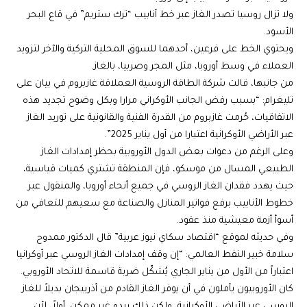
ولا تزال روسيا تصدر الغاز عبر خط أنابيب “ترك ستريم” في قاع البحر
الأسود.
ويحتوي الخط على فرعين، أحدهما للسوق المحلية التركية والآخر لتزويد
العملاء في وسط أوروبا، مثل المجر وصربيا، بالغاز.
من جانبها، قالت شركة الطاقة الروسية العملاقة غازبروم في بيان على
تليغرام: “بسبب رفض الجانب الأوكراني مرارا وبكل وضوح تجديد هذه
الاتفاقيات، حُرمت غازبروم من القدرة الفنية والقانونية على توريد الغاز
عبر الأراضي الأوكرانية اعتبارا من أول يناير 2025”.
وعلى الرغم من دعوات بعض الدول الأوروبية بحظر إمدادات الغاز
الطبيعي المسال من موسكو، فإن المنطقة تشتري كميات قياسية،
حيث يهدد فقدان الغاز الروسي في جميع أنحاء أوروبا، والمنقول عبر
خطوط الأنابيب برفع فواتير المنازل والصناعة مع سعيهم للتعافي من
أسوأ أزمة معيشية منذ عقود.
وفي حديثه لموقع “اقتصاد سكاي نيوز عربية” قال الدكتور ممدوح
سلامة خبير النفط العالمي: “إن وقف إمدادات الغاز الروسي عبر أوكرانيا
اعتباراً من الأول من يناير الجاري يُشكّل ضربة قاسمة للاتحاد الأوروبي.
كان الأوروبيون يأملون في أن يوفر الغاز القادم من أذربيجان بديلاً للغاز
الروسي عبر الأراضي الأوكرانية، ولكن ذلك يبدو غير ممكن. أولاً، لأن