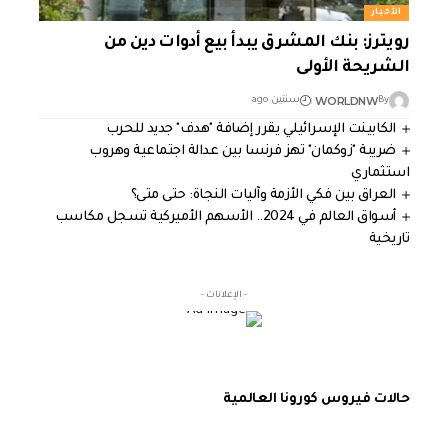
الأخبار
رويترز: بنك المشرق يبدأ بيع أدوات دين من
الشريحة الأولى
WORLDNW
By
سنتين ago
الكابينت الإسرائيلي يقرر إضافة "هدف" جديد للحرب
ضريبة "زوكمان" تهز فرنسا بين عدالة اجتماعية وهروب
استثماري
العراق بين فكي الأزمة وآليات النجاة: حتى متى؟
أسواق العالم في 2024.. الأسهم الأميركية تسجل مكاسب
تاريخية
- الإعلانات -
حالات فيروس كورونا العالمية