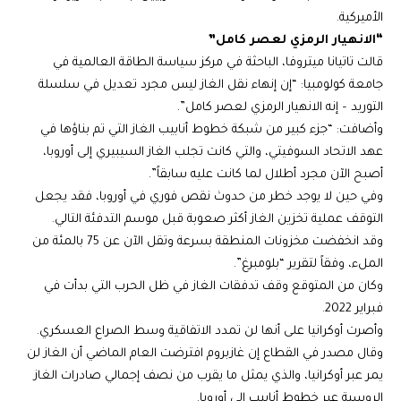
الأميركية.
“الانهيار الرمزي لعصر كامل”
قالت تاتيانا ميتروفا، الباحثة في مركز سياسة الطاقة العالمية في
جامعة كولومبيا: “إن إنهاء نقل الغاز ليس مجرد تعديل في سلسلة
التوريد – إنه الانهيار الرمزي لعصر كامل”.
وأضافت: “جزء كبير من شبكة خطوط أنابيب الغاز التي تم بناؤها في
عهد الاتحاد السوفيتي، والتي كانت تجلب الغاز السيبيري إلى أوروبا،
أصبح الآن مجرد أطلال لما كانت عليه سابقاً”.
وفي حين لا يوجد خطر من حدوث نقص فوري في أوروبا، فقد يجعل
التوقف عملية تخزين الغاز أكثر صعوبة قبل موسم التدفئة التالي.
وقد انخفضت مخزونات المنطقة بسرعة وتقل الآن عن 75 بالمئة من
الملء، وفقاً لتقرير “بلومبرغ”.
وكان من المتوقع وقف تدفقات الغاز في ظل الحرب التي بدأت في
فبراير 2022.
وأصرت أوكرانيا على أنها لن تمدد الاتفاقية وسط الصراع العسكري.
وقال مصدر في القطاع إن غازبروم افترضت العام الماضي أن الغاز لن
يمر عبر أوكرانيا، والذي يمثل ما يقرب من نصف إجمالي صادرات الغاز
الروسية عبر خطوط أنابيب إلى أوروبا.