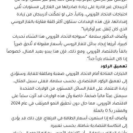
أذربيجان غير قادرة على زيادة صادراتها من الغاز إلى مستويات تُلبي
احتياجات الاتحاد الأوروبي، وثانياً، حتى لو تمكّنت أذربيجان من زيادة
إمداداتها، فإن هذه الإمدادات ستكون أكثر كلفة مقارنة بالغاز الروسي
الذي كان يُنقل عبر أوكرانيا”.
وأضاف الدكتور سلامة: “سيواجه الاتحاد الأوروبي هذا الشتاء تحديات
كبيرة، أبرزها إيجاد بدائل للغاز الروسي بأسعار مقبولة لا تُلحق ضرراً
بالغاً بالاقتصاد الأوروبي. ومع ذلك، فإن هذا يبدو بعيد المنال، خصوصاً
إذا كان الشتاء بارداً جداً”.
تعميق الركود
الخيارات المتاحة أمام الاتحاد الأوروبي صعبة ومكلفة للغاية، وستؤدي
إلى تعميق الركود الاقتصادي، بحسب سلامة، فعلى سبيل المثال،
زيادة الاعتماد على الغاز السائل المستورد من الولايات المتحدة
سيمثل عبئاً مالياً ضخماً، خاصة وأن هذه الواردات قد أثرت سلباً على
الاقتصاد الأوروبي، مما حال دون تحقيق النمو المرتقب في عام 2024
والمقدر بـ0.5 بالمئة.
وأضاف أنه إذا استمرت أسعار الطاقة في الارتفاع، فإن ذلك قد يؤدي
إلى انتكاسة اقتصادية شاملة، بحسب تعبيره.