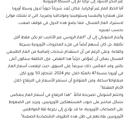
عبر البحر الأسود إلى تركيا ثم إلى الشبكة الأوروبية”.
أما الخط المار عبر أوكرانيا، فكان يُعد شرياناً حيوياً لدول وسط أوروبا
مثل هنغاريا والنمسا وسلوفينيا ومولدافيا وصربيا، التي لا تمتلك موانئ
لاستيراد الغاز المسال، مما يضع هذه الدول في موقف صعب،
بحسب تعبيره.
وأشار الشوبكي إلى أن “الغاز الروسي عبر الأنابيب لم يكن فقط أقل
تكلفة، بل كان يُسهم أيضاً في ملء المخزونات الأوروبية بسرعة
وكفاءة. وعلى الرغم من أن استقدام شحنات إضافية من الغاز الطبيعي
المسال يمكن أن يُعوّض جزئياً هذا النقص، فإن التكلفة ستكون أعلى
بكثير. وقد انعكس ذلك سريعاً على السوق، حيث ارتفعت أسعار الغاز
في أوروبا بنسبة 47 بالمئة خلال عام 2024، لتتجاوز 50 يورو لكل
ميغاواط/ساعة، ومن المتوقع أن تستمر الأسعار في الارتفاع خلال
الأيام المقبلة”.
واختتم الشوبكي تصريحه قائلاً: “هذا الارتفاع في أسعار الغاز ينعكس
بشكل مباشر على جيوب المستهلكين الأوروبيين، ويزيد من الضغوط
على الصناعات الأوروبية، ما قد يؤدي إلى زعزعة ثقة المواطنين
الأوروبيين بقادتهم في ظل هذه الظروف الاقتصادية الصعبة”.