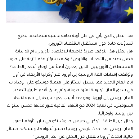
هذا التطور، الذي يأتي في ظل أزمة طاقة عالمية متصاعدة، يطرح
تساؤلات حادة حول مستقبل الاقتصاد الأوروبي.
هل يمثل هذا التوقف ضربة قاصمة للاقتصاد الأوروبي، أم أنه بداية
فصل جديد من التحديات والفرص؟ وكيف ستؤثر هذه الأزمة على جيوب
المستهلكين الأوروبيين، الذين يعانون أصلاً من ارتفاع أسعار الطاقة؟
وتوقفت إمدادات الغاز الروسية إلى أوروبا عبر أوكرانيا الأربعاء في أول
أيام العام الجديد مما يسدل الستار على هيمنة موسكو على الإمدادات
في سوق الغاز الأوروبية لفترة طويلة، وتم إغلاق أقدم طريق لتصدير
الغاز الروسي إلى أوروبا، وهو خط أنابيب يعود تاريخه إلى حقبة الاتحاد
السوفيتي، في نهاية 2024 مع انتهاء اتفاقية عبور مدتها خمس سنوات
بين روسيا وأوكرانيا.
وقال وزير الطاقة الأوكراني جيرمان جالوشينكو في بيان: “أوقفنا عبور
الغاز الروسي. هذا حدث تاريخي. روسيا تخسر أسواقها، وستتكبد خسائر
مالية. اتخذت أوروبا بالفعل قرار التخلي عن الغاز الروسي”.