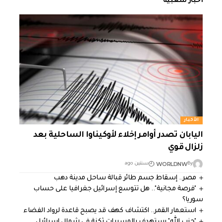
أخبار شعبية
الأخبار
اليابان تصدر أوامر إخلاء لأوكيناوا الساحلية بعد
زلزال قوي
WORLDNW
By
سنتين ago
مصر.. إسقاط جسم طائر قبالة ساحل مدينة دهب
"فرصة مجانية".. هل تتوسع إسرائيل جغرافيا على حساب
سوريا؟
استعمار القمر.. اكتشاف كهف قد يصبح قاعدة لرواد الفضاء
"حزب الله" يستهدف بالمسيرات ثكنة في شمال إسرائيل