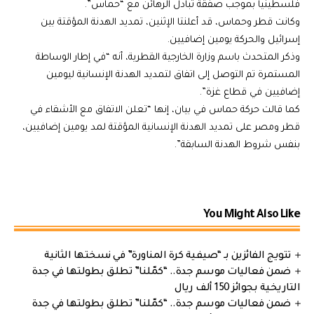
فلسطينيا بموجب صفقة تبادل الرهائن مع “حماس”.
وكانت قطر وحماس، قد أعلنتا الإثنين، تمديد الهدنة المؤقتة بين
إسرائيل والحركة يومين إضافيين.
وذكر المتحدث باسم وزارة الخارجية القطرية، أنه “في إطار الوساطة
المستمرة تم التوصل إلى اتفاق لتمديد الهدنة الإنسانية ليومين
إضافيين في قطاع غزة”.
كما قالت حركة حماس في بيان، إنها “تعلن الاتفاق مع الأشقاء في
قطر ومصر على تمديد الهدنة الإنسانية المؤقتة لمد يومين إضافيين،
بنفس شروط الهدنة السابقة”.
You Might Also Like
تتويج الفائزين بـ “صيفية كرة المناورة” في نسختها الثانية
ضمن فعاليات موسم جدة.. “كمّلنا” تطلق بطولتها في جدة
التاريخية بجوائز 150 ألف ريال
ضمن فعاليات موسم جدة.. “كمّلنا” تطلق بطولتها في جدة