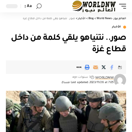
Aa
العالم نيوز - World News
>
Blog
>
الأخبار
>
صور.. نتنياهو يلقي كلمة من داخل قطاع غزة
الأخبار
صور.. نتنياهو يلقي كلمة من داخل
قطاع غزة
WORLDNW
3 سنوات ago
Last updated: 2023/11/26 at 7:05 مساءً