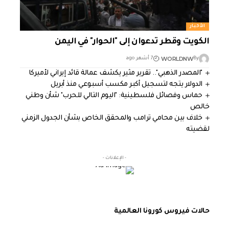
الأخبار
الكويت وقطر تدعوان إلى "الحوار" في اليمن
WORLDNW
By
7 أشهر ago
"المصدر الذهبي".. تقرير مثير يكشف عمالة قائد إيراني لأميركا
الدولار يتجه لتسجيل أكبر مكسب أسبوعي منذ أبريل
حماس وفصائل فلسطينية: "اليوم التالي للحرب" شأن وطني
خالص
خلاف بين محامي ترامب والمحقق الخاص بشأن الجدول الزمني
لقضيته
- الإعلانات -
حالات فيروس كورونا العالمية