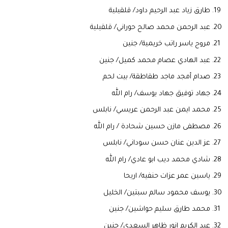
طارق زياد عبد الرحيم داود/ قلقيلية
عبد الرحمن محمد صالح حوراني/ قلقيلية
مروح ياسر راتب خريمية/ جنين
عبد الهادي عصام محمد كميل/ جنين
صدام أمجد ماجد طقاطقة/ بيت لحم
جهاد توفيق جهاد يوسف/ رام الله
محمد ايمن عبد الرحمن عريسي/ نابلس
مصطفى مازن حسين شحادة / رام الله
عز الدين عنان حسن سوداني/ نابلس
شادي محمد ديب ابو عادي/ رام الله
ياسين عمر عزات حنفيه/ اريحا
يوسف محمود سالم سبتين/ الخليل
محمد طارق سليم حواشين/ جنين
عبد الكريم انور ظاهر السعدي/ جنين