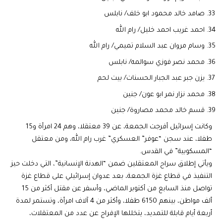
صامد خالد محمود ابو خلف/ نابلس
احمد غريب احمد خليل/ رام الله
وسام مروان عبد السلام تميمي/ رام الله
محمد نصر فوزي سوالمه/ نابلس
يزن جبر عبد الجبار الحسنات/ بيت لحم
محمد نزار نمر ابو عون/ جنين
قسم خالد محمد مصاروة/ جنين
وكانت إسرائيل أفرجت الجمعة، عن 39 معتقلا، وهم 24 امرأة و15
طفلا، عند سجن “عوفر” العسكري” غرب رام الله، ومن معتقل
“المسكوبية” في القدس.
ويأتي إطلاق سراح المعتقلين ضمن “الهدنة الإنسانية”، التي دخلت حيز
التنفيذ في قطاع غزة الجمعة، بعد عدوان إسرائيلي على قطاع غزة
تواصل منذ السابع من أكتوبر الماضي، وأسفر عن مقتل أكثر من 15
ألف مواطن، بينهم 6150 طفلا، وأكثر من 4 آلاف امرأة، وتستمر لمدة
أربعة أيام قابلة للتمديد، يتخللها الإفراج عن عدد من المعتقلات،