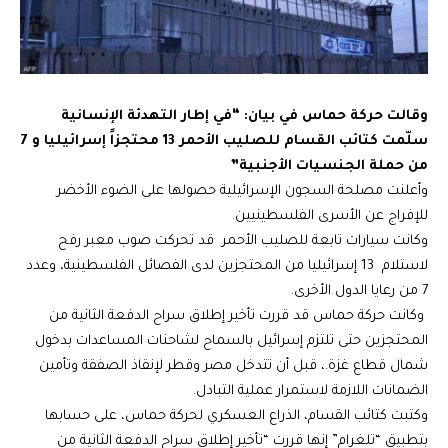
وقالت حركة حماس في بيان: “في إطار التهدئة الإنسانية
سلّمت كتائب القسام للصليب الأحمر 13 محتجزاً إسرائيليا و 7
من حملة الجنسيات الأجنبية”
وأعلنت مصلحة السجون الإسرائيلية حصولها على الضوء الأخضر
للإفراج عن الأسرى الفلسطينيين.
وكانت سيارات تابعة للصليب الأحمر قد تحركت صوب معبر رفح
لاستلام 13 إسرائيليا من المحتجزين لدى الفصائل الفلسطينية، وعدد
7 من رعايا الدول الأخرى.
وكانت حركة حماس قد قررت تأخير إطلاق سراح الدفعة الثانية من
المحتجزين حتى تلتزم إسرائيل بالسماح لشاحنات المساعدات بدخول
شمال قطاع غزة.، قبل أن تتدخل مصر وقطر لإنقاذ الصفقة وتأمين
الضمانات اللازمة لاستمرار عملية التبادل.
وكتبت كتائب القسام، الذراع العسكري لحركة حماس، على حسابها
بتطبيق “تلغرام” إنها قررت “تأخير إطلاق سراح الدفعة الثانية من