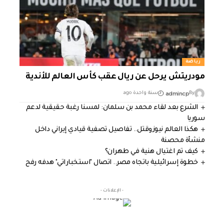
رياضة
مودريتش يرحل عن ريال عقب كأس العالم للأندية
admincp
By
سنة واحدة ago
الشرع بعد لقاء محمد بن سلمان: لمسنا رغبة حقيقية لدعم
سوريا
هكذا العالم نيوزوقتل.. تفاصيل تصفية قيادي إيراني داخل
منشأة محصنة
كيف تم اغتيال هنية في طهران؟
خطوة إسرائيلية باتجاه مصر.. اتصال "استخباراتي" هدفه رفح
- الإعلانات -