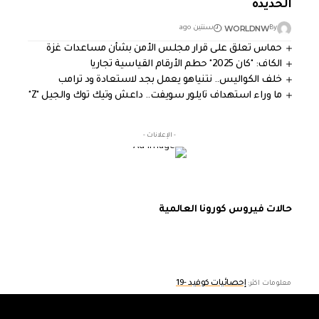
الحديدة
WORLDNW
By
سنتين ago
حماس تعلق على قرار مجلس الأمن بشأن مساعدات غزة
الكاف: "كان 2025" حطم الأرقام القياسية تجاريا
خلف الكواليس.. نتنياهو يعمل بجد لاستعادة ود ترامب
ما وراء استهداف تايلور سويفت.. داعش وتيك توك والجيل "Z"
- الإعلانات -
حالات فيروس كورونا العالمية
إحصائيات كوفيد -19
معلومات اكثر: