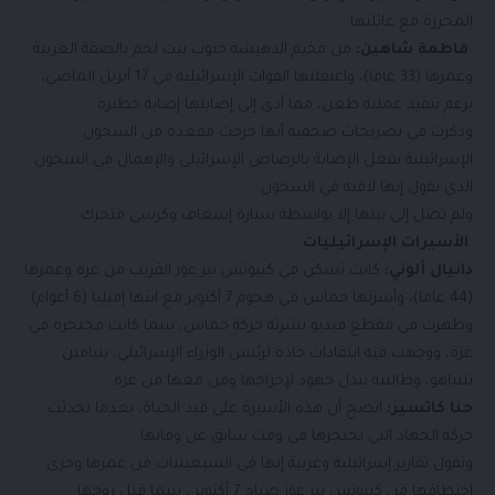
المحررة مع عائلتها.
فاطمة شاهين:
من مخيم الدهيشة جنوب بيت لحم بالضفة الغربية
وعمرها (33 عاما)، واعتقلتها القوات الإسرائيلية في 17 أبريل الماضي،
بزعم تنفيذ عملية طعن، مما أدى إلى إصابتها إصابة خطيرة.
وذكرت في تصريحات صحفية أنها خرجت مقعدة من السجون
الإسرائيلية بفعل الإصابة بالرصاص الإسرائيلي والإهمال في السجون
الذي تقول إنها لاقته في السجون.
ولم تصل إلى بيتها إلا بواسطة سيارة إسعاف وكرسي متحرك.
الأسيرات الإسرائيليات
دانيال ألوني:
كانت تسكن في كيبوتس نير عوز القريب من غزة وعمرها
(44 عاما)، وأسرتها حماس في هجوم 7 أكتوبر مع ابنها إميليا (6 أعوام).
وظهرت في مقطع فيديو نشرته حركة حماس، بينما كانت محتجزة في
غزة، ووجهت فيه انتقادات حادة لرئيس الوزراء الإسرائيلي، بنيامين
نتنياهو، وطالبته ببذل جهود لإخراجها ومن معها من غزة.
حنا كاتسير:
اتضح أن هذه الأسيرة على قيد الحياة، بعدما تحدثت
حركة الجهاد التي تحتجزها في وقت سابق عن وفاتها.
وتقول تقارير إسرائيلية وغربية إنها في السبعينيات من عمرها وجرى
اختطافها من كيبوتس نير عوز صباح 7 أكتوبر ، بينما قتل زوجها