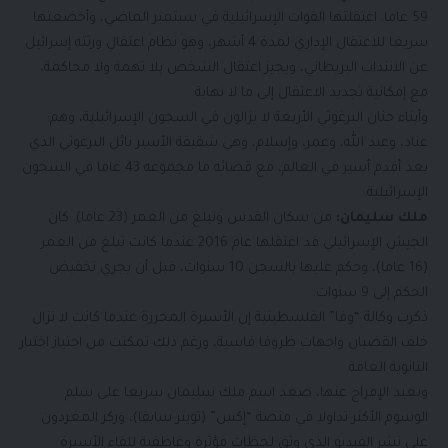
59 عاما. اعتقلتها القوات الإسرائيلية في سبتمبر الماضي، وأخضعتها
سريعا للاعتقال الإداري لمدة 4 أشهر، وهو نظام اعتقال ورثته إسرائيل
عن الانتداب البريطاني، ويجيز اعتقال الشخص بلا تهمة ولا محاكمة،
مع إمكانية تجديد الاعتقال إلى ما لا نهاية.
وأبناء حنان البرغوثي الأربعة لا يزالون في السجون الإسرائيلية، وهم:
عناد، وعبد الله، وعمر، وإسلام، وهي شقيقة الأسير نائل البرغوثي الذي
يعد أقدم أسير في العالم، مع قضائه ما مجموعه 43 عاما في السجون
الإسرائيلية.
ملك سليمان:
من سكان القدس وتبلغ من العمر (23 عاما). كان
الجيش الإسرائيلي قد اعتقلها عام 2016 عندما كانت تبلغ من العمر
(16 عاما)، وحكم عليها بالسجن 10 سنوات، قبل أن يجري تخفيض
الحكم إلى 9 سنوات.
ذكرت وكالة “وفا” الفلسطينية إن الأسيرة المحررة عندما كانت لا تزال
خلف القضبان واجهات ظروفا قاسية، ورغم ذلك تمكنت من اجتياز اختبار
الثانوية العامة.
وبعيد الإفراج عنها، صعد اسم ملك سليمان سريعا على سلم
الوسوم الأكثر تداولا في منصة “إكس” (تويتر سابقا)، وركز المغردون
على نشر الفيديو الذي وثق لحظات مؤثرة وعاطفية للقاء الأسيرة