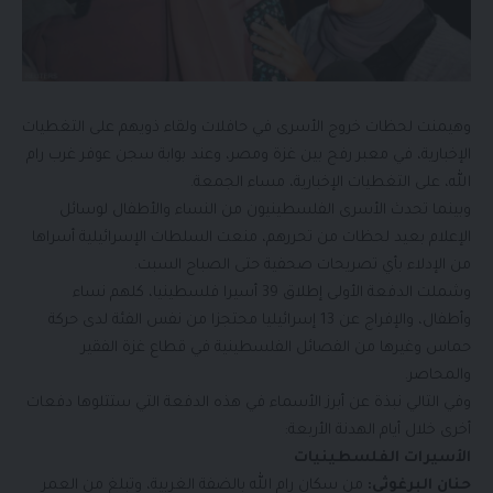
وهيمنت لحظات خروج الأسرى في حافلات ولقاء ذويهم على التغطيات
الإخبارية، في معبر رفح بين غزة ومصر، وعند بوابة سجن عوفر غرب رام
الله، على التغطيات الإخبارية، مساء الجمعة.
وبينما تحدث الأسرى الفلسطينيون من النساء والأطفال لوسائل
الإعلام بعيد لحظات من تحررهم، منعت السلطات الإسرائيلية أسراها
من الإدلاء بأي تصريحات صحفية حتى الصباح السبت.
وشملت الدفعة الأولى إطلاق 39 أسيرا فلسطينيا، كلهم نساء
وأطفال، والإفراج عن 13 إسرائيليا محتجزا من نفس الفئة لدى حركة
حماس وغيرها من الفصائل الفلسطينية في قطاع غزة الفقير
والمحاصر.
وفي التالي نبذة عن أبرز الأسماء في هذه الدفعة التي ستتلوها دفعات
أخرى خلال أيام الهدنة الأربعة:
الأسيرات الفلسطينيات
حنان البرغوثي:
من سكان رام الله بالضفة الغربية، وتبلغ من العمر