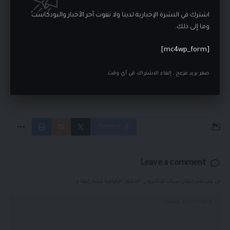
رئيس الاتحاد السعودي للشطرنج عضوًا في المكتب التنفيذي
اشترك في النشرة الإخبارية لدينا ولا تفوت آخر الأخبار والبودكاست
للاتحاد الآسيوي للشطرنج
وما إلى ذلك.
[mc4wp_form]
أخبار إسرائيل
,
أخبار فلسطين
,
الأسرى
,
الأولى
,
الدفعة
,
تبادل
,
TAGGED:
صفر بريد مزعج ، إلغاء الاشتراك في أي وقت.
تبادل الأسرى
,
حرب غزة
,
حركة حماس
,
فلسطينية
,
في
,
من
,
وإسرائيلية
,
وجوه
Facebook
Leave a comment
لن يتم نشر عنوان بريدك الإلكتروني.
الحقول الإلزامية مشار إليها بـ
*