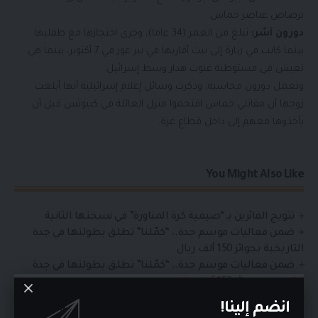
برصاص عناصر حماس.
دورون آشر:
تبلغ من العمر (34 عاما)، وجرى احتجازها مع طفليها
بينما كانت في زيارة إلى بيت أقاربها في نير عوز في 7 أكتوبر، بينما هي
تعيش في مستوطنة غنوت هدار وسط إسرائيل.
وتعمل دورون محاسبة، وذكرت وسائل إعلام إسرائيلية أنها أبلغت
زوجها أن مقاتلي حماس اقتحموا منزل العائلة في كبيوتس قبل أن
يأخذوها معهم إلى داخل قطاع غزة.
You Might Also Like
تتويج الفائزين بـ “صيفية كرة المناورة” في نسختها الثانية
ضمن فعاليات موسم جدة.. “كمّلنا” تطلق بطولتها في جدة
التاريخية بجوائز 150 ألف ريال
ضمن فعاليات موسم جدة.. “كمّلنا” تطلق بطولتها في جدة
التاريخية بجوائز 150 ألف ريال
ضمن فعاليات موسم جدة.. “كمّلنا” تطلق بطولتها في جدة
انضم إلينا!
التاريخية بجوائز 150 ألف ريال