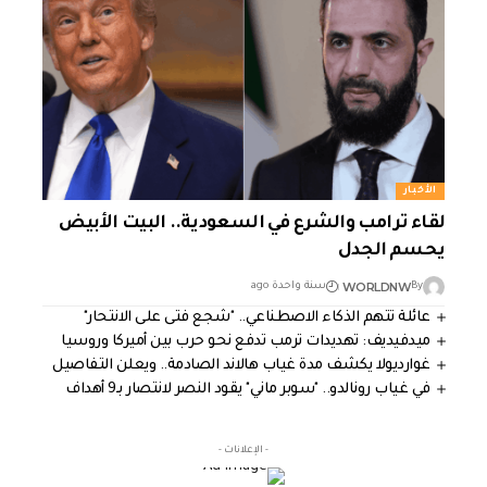
الأخبار
لقاء ترامب والشرع في السعودية.. البيت الأبيض
يحسم الجدل
WORLDNW
By
سنة واحدة ago
عائلة تتهم الذكاء الاصطناعي.. "شجع فتى على الانتحار"
ميدفيديف: تهديدات ترمب تدفع نحو حرب بين أميركا وروسيا
غوارديولا يكشف مدة غياب هالاند الصادمة.. ويعلن التفاصيل
في غياب رونالدو.. "سوبر ماني" يقود النصر لانتصار بـ9 أهداف
- الإعلانات -