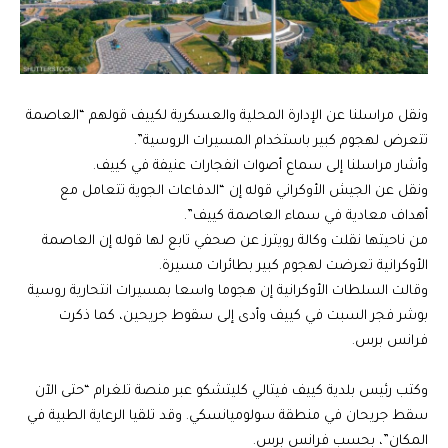
ونقل مراسلنا عن الإدارة المحلية والعسكرية لكييف قولهم “العاصمة
تتعرض لهجوم كبير باستخدام المسيرات الروسية”.
وأشار مراسلنا إلى سماع أصوات انفجارات عنيفة في كييف.
ونقل عن الجيش الأوكراني قوله إن “الدفاعات الجوية تتعامل مع
أهداف معادية في سماء العاصمة كييف”.
من ناحيتها نقلت وكالة رويترز عن صحفي تابع لها قوله إن العاصمة
الأوكرانية تعرضت لهجوم كبير بطائرات مسيرة.
وقالت السلطات الأوكرانية إن هجوما واسعا بمسيرات انتحارية روسية
بوشر فجر السبت في كييف وأدى إلى سقوط جريحين، كما ذكرت
فرانس برس.
وكتب رئيس بلدية كييف فيتالي كليتشكو عبر منصة تلغرام “حتى الآن
سقط جريحان في منطقة سولوميانسكي. وقد تلقيا الرعاية الطبية في
المكان”، بحسب فرانس برس.