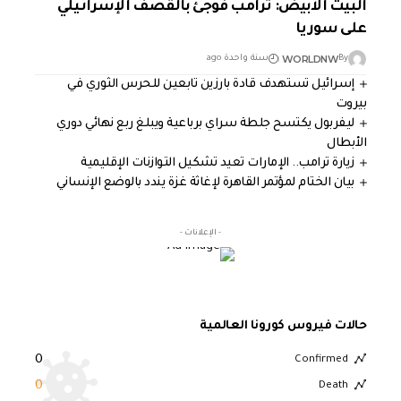
البيت الأبيض: ترامب فوجئ بالقصف الإسرائيلي
على سوريا
WORLDNW
By
سنة واحدة ago
إسرائيل تستهدف قادة بارزين تابعين للحرس الثوري في
بيروت
ليفربول يكتسح جلطة سراي برباعية ويبلغ ربع نهائي دوري
الأبطال
زيارة ترامب.. الإمارات تعيد تشكيل التوازنات الإقليمية
بيان الختام لمؤتمر القاهرة لإغاثة غزة يندد بالوضع الإنساني
- الإعلانات -
حالات فيروس كورونا العالمية
0
Confirmed
0
Death