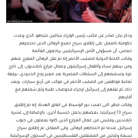
وذكر بيان صادر عن مكتب رئيس الوزراء بنيامين نتنياهو، الذي وعدت
حكومته بالعمل على إطلاق سراح جميع الرهائن الذين تحتجزهم
حماس، أن مسؤولي الأمن الإسرائيليين يراجعون القائمة.
وقالت اللجنة الدولية للصليب الأحمر إنه تم نقل الرهائن المفرج عنهم،
ومن بينهم نساء وأطفال إسرائيليون وعمال مزارع تايلانديون، إلى خارج
غزة وتسليمهم إلى السلطات المصرية عند معبر رفح الحدودي، برفقة
ثمانية موظفين من الصليب الأحمر في موكب من أربع سيارات. وبعد
ذلك تم نقلهم إلى إسرائيل لإجراء فحوصات طبية ولم شملهم مع
أقاربهم.
وقالت قطر، التي لعبت دور الوسيط في اتفاق الهدنة، إنه تم إطلاق
سراح 13 إسرائيليا، بعضهم يحمل جنسية أخرى، بالإضافة إلى عشرة
تايلانديين وفلبيني من عمال المزارع الذين كانوا يعملون في جنوب
إسرائيل عندما تم احتجازهم كرهائن. وفي المقابل تم إطلاق سراح
تسعة وثلاثين من المعتقلين الفلسطينيين في السجون الإسرائيلية.