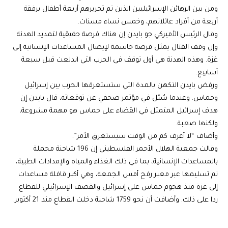
ومن بين الرهائن الإسرائيليين الذين تم تحريرهم أربعة أطفال برفقة
أربعة من أفراد عائلاتهم، وخمس نساء مسنات.
وقال الرئيس الأميركي جو بايدن إن هناك فرصة حقيقية لتمديد الهدنة
وإن وقف القتال يمثل فرصة حاسمة لإيصال المساعدات الإنسانية إلى
غزة. وهذه الهدنة هي أول توقف في الحرب التي اندلعت قبل سبعة
أسابيع.
ورفض بايدن التكهن بالمدة التي ستستغرقها الحرب بين إسرائيل
وحماس. وعندما سُئل في مؤتمر صحفي عن توقعاته، قال بايدن إن
هدف إسرائيل المتمثل في القضاء على حماس هو مهمة مشروعة،
ولكنها صعبة.
وأضاف “لا أعرف كم من الوقت سيستغرق الأمر”.
وقالت جمعية الهلال الأحمر الفلسطيني إن 196 شاحنة محملة
بالمساعدات الإنسانية، بما في ذلك الغذاء والمياه والإمدادات الطبية،
تم تسليمها عبر معبر رفح أمس الجمعة، وهي أكبر قافلة مساعدات
إلى غزة منذ هجوم حماس على إسرائيل والقصف الإسرائيلي للقطاع
ردا على ذلك. وأضافت أن نحو 1759 شاحنة دخلت القطاع منذ 21 أكتوبر.