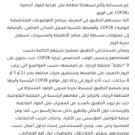
غير مستدامة وأكثر استهلاكا للطاقة مثل طباعة المواد الخاصة
بـCOP28 على الورق.
كما سيساهم التطبيق في التعريف ببرنامج الموضوعات المتخصصة
اليومية لـ COP28، وأهميتها بالنسبة للعمل المناخي العالمي، بالإضافة
إلى معلومات مبسطة حول منافذ الأطعمة والمشروبات لتسهيل
تجربة الزوار.
ويمكن لمستخدمي التطبيق تصميم تجربتهم الخاصة بحسب
اهتماماتهم وبحسب الوقت المخصص لزيارة COP28، حيث يحتوي على
9 “خطط” مختلفة للزيارة، تم تصميمها بحسب المواضيع التي يرغب
الزوار بالتعرف على تفاصيلها وتستغرق فترات مختلفة تمتد لـ2 أو 3 أو
4 ساعات، حيث تأخذ الزوار في رحلة حول مواقع COP28 الرئيسية وأبرزها.
وتم تصميم التطبيق لتبسيط تجربة مندوبي الوفود المشاركة في
المنطقة الزرقاء، والتركيز على مهامهم الرئيسية في العملية التفاوضية،
حيث تم تزويد التطبيق بالعديد من المميزات مثل المواد التفاعلية،
والإرشادات حول الأماكن والطرق داخل مدينة إكسبو دبي، كما يوفر
منصة للتواصل المؤسسي بين الأفراد، وخيارات لترتيب الاجتماعات
المباشرة وعن بعد، ويتيح للمستخدمين إنشاء جداول أعمال حسب
تفضيلاتهم، وبعض الملاحظات والتوصيات حول أهم الفعاليات،