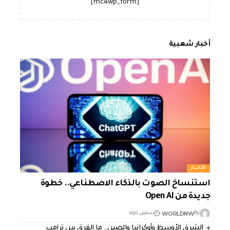
[mc4wp_form]
أخبار شعبية
الأخبار
استنساخ الصوت بالذكاء الاصطناعي.. خطوة
جديدة من Open AI
WORLDNW
By
سنتين ago
الشرق الأوسط وأوكرانيا والصين.. ما الفرق بين ترامب