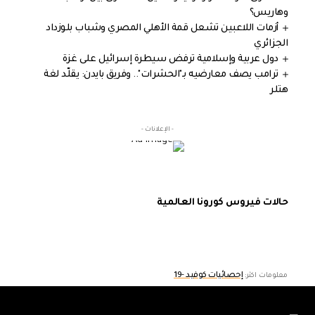
وهاريس؟
أزمات اللاعبين تشعل قمة الأهلي المصري وشباب بلوزداد
الجزائري
دول عربية وإسلامية ترفض سيطرة إسرائيل على غزة
ترامب يصف معارضيه بـ"الحشرات".. وفريق بايدن: يقلّد لغة
هتلر
- الإعلانات -
حالات فيروس كورونا العالمية
إحصائيات كوفيد -19
معلومات اكثر: