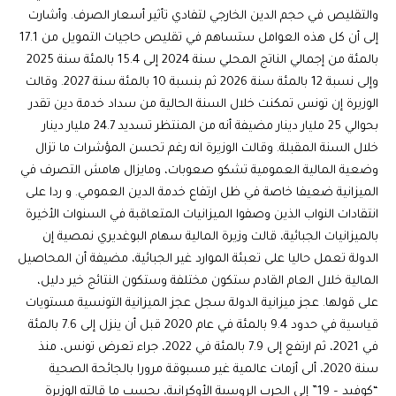
والتقليص في حجم الدين الخارجي لتفادي تأثير أسعار الصرف. وأشارت
إلى أن كل هذه العوامل ستساهم في تقليص حاجيات التمويل من 17.1
بالمئة من إجمالي الناتج المحلي سنة 2024 إلى 15.4 بالمئة سنة 2025
وإلى نسبة 12 بالمئة سنة 2026 ثم بنسبة 10 بالمئة سنة 2027. وقالت
الوزيرة إن تونس تمكنت خلال السنة الحالية من سداد خدمة دين تقدر
بحوالي 25 مليار دينار مضيفة أنه من المنتظر تسديد 24.7 مليار دينار
خلال السنة المقبلة. وقالت الوزيرة انه رغم تحسن المؤشرات ما تزال
وضعية المالية العمومية تشكو صعوبات، ومايزال هامش التصرف في
الميزانية ضعيفا خاصة في ظل ارتفاع خدمة الدين العمومي. و ردا على
انتقادات النواب الذين وصفوا الميزانيات المتعاقبة في السنوات الأخيرة
بالميزانيات الجبائية، قالت وزيرة المالية سهام البوغديري نمصية إن
الدولة تعمل حاليا على تعبئة الموارد غير الجبائية، مضيفة أن المحاصيل
المالية خلال العام القادم ستكون مختلفة وستكون النتائج خير دليل،
على قولها. عجز ميزانية الدولة سجل عجز الميزانية التونسية مستويات
قياسية في حدود 9.4 بالمئة في عام 2020 قبل أن ينزل إلى 7.6 بالمئة
في 2021، ثم ارتفع إلى 7.9 بالمئة في 2022، جراء تعرض تونس، منذ
سنة 2020، ألى أزمات عالمية غير مسبوقة مرورا بالجائحة الصحية
“كوفيد – 19” إلى الحرب الروسية الأوكرانية، بحسب ما قالته الوزيرة