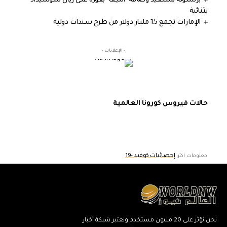
برشلونة يستعيد وصافة "الليغا" بفوزه على ريال سوسيداد
بثنائية
الإمارات تجمع 1.5 مليار دولار من طرح سندات دولية
- الإعلانات -
حالات فيروس كورونا العالمية
إحصائيات كوفيد -19
معلومات اكثر:
نحن نؤثر على 20 مليون مستخدم ونعتبر شبكة أخبار