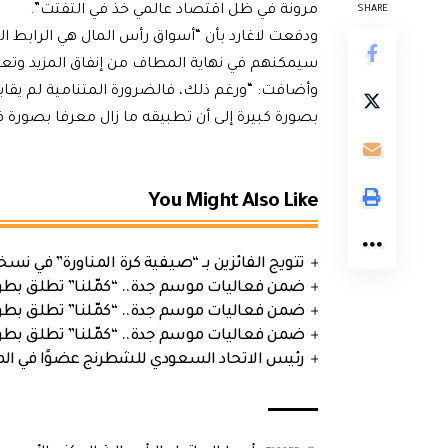
مرونة في ظل اقتصاد عالمي خذ في التفتت”.
SHARE
ودفعت لاغارد بأن “أسواق رأس المال هي الرابط المف
سيمكنهم في نهاية المطاف من إنفاق المزيد وتعزي
وأضافت: “ورغم ذلك، فالضرورة المتنامية لم يقاب
بصورة كبيرة إلى أن تطبيقه ما زال معرفا بصورة
You Might Also Like
تتويج الفائزين بـ “صيفية كرة المناورة” في نسخت
ضمن فعاليات موسم جدة.. “كمّلنا” تطلق بطولتها في جد
ضمن فعاليات موسم جدة.. “كمّلنا” تطلق بطولتها في جد
ضمن فعاليات موسم جدة.. “كمّلنا” تطلق بطولتها في جد
رئيس الاتحاد السعودي للشطرنج عضوًا في الم