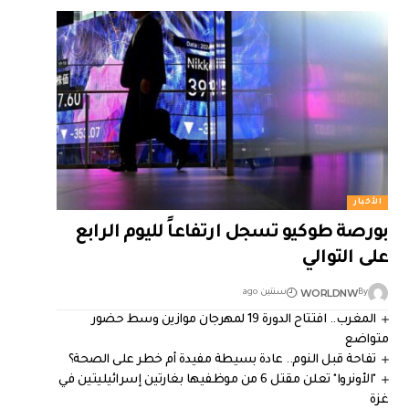
الأخبار
بورصة طوكيو تسجل ارتفاعاً لليوم الرابع
على التوالي
WORLDNW
By
سنتين ago
المغرب.. افتتاح الدورة 19 لمهرجان موازين وسط حضور
متواضع
تفاحة قبل النوم.. عادة بسيطة مفيدة أم خطر على الصحة؟
"الأونروا" تعلن مقتل 6 من موظفيها بغارتين إسرائيليتين في
غزة