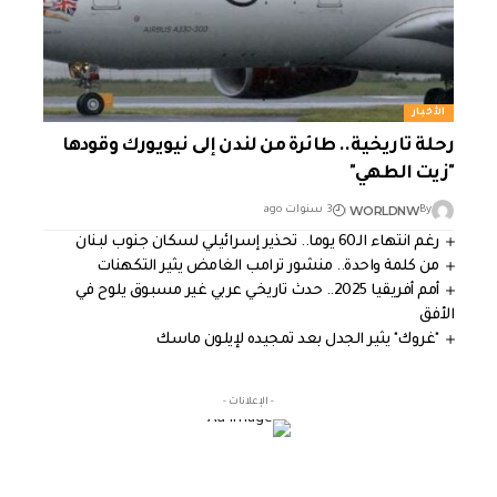
الأخبار
رحلة تاريخية.. طائرة من لندن إلى نيويورك وقودها
"زيت الطهي"
WORLDNW
By
3 سنوات ago
رغم انتهاء الـ60 يوما.. تحذير إسرائيلي لسكان جنوب لبنان
من كلمة واحدة.. منشور ترامب الغامض يثير التكهنات
أمم أفريقيا 2025.. حدث تاريخي عربي غير مسبوق يلوح في
الأفق
"غروك" يثير الجدل بعد تمجيده لإيلون ماسك
- الإعلانات -