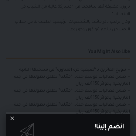
بارون، مضيفة أنها ساهمت في “مشاركة عالية من الشباب في
الانتخابات”.
وكان ترامب ذكر قائمة بالشخصيات الرئيسية الداعمة له في خطاب
النصر، من بينهم ثيو فون وجو روغان.
You Might Also Like
تتويج الفائزين بـ “صيفية كرة المناورة” في نسختها الثانية
ضمن فعاليات موسم جدة.. “كمّلنا” تطلق بطولتها في جدة
التاريخية بجوائز 150 ألف ريال
ضمن فعاليات موسم جدة.. “كمّلنا” تطلق بطولتها في جدة
التاريخية بجوائز 150 ألف ريال
ضمن فعاليات موسم جدة.. “كمّلنا” تطلق بطولتها في جدة
التاريخية بجوائز 150 ألف ريال
رئيس الاتحاد السعودي للشطرنج عضوًا في المكتب التنفيذي
للاتحاد الآسيوي للشطرنج
انضم إلينا!