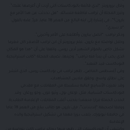
وقال بروزويتز: “لدي قائمة بالبودكاستات التي أردت أن أعرضها عليك”.
وتبرز المجلة أن ترامب قاطعه متسائلا: “هل تحدثت عن هذا الأمر مع
بارون؟”، في إشارة إلى ابنه البالغ من العمر 18 عاما، فردّ عليه بالقول:
“لا سيدي”.
وذكر ترامب: “اتصل ببارون وأطلعه على الأمر وأخبرني”.
وخلال تواصله مع بارون، علم بروزويتز أن ابن ترامب الأصغر كان مغرما
بشكل خاص بالمؤثر الشهير أدين روس، واتفقا على أن “هذا هو المكان
الذي يجب أن يبدأ منه ترامب”. وحينها، تضيف المجلة “كانت استراتيجية
البودكاست قيد التنفيذ”.
وفي أغسطس الماضي، ظهر ترامب في بودكاست روس، الذي انتشر
على نطاق واسع، وحقق ملايين المشاهدات.
وقد تميزت الأسابيع التالية بسلسلة من المقابلات مع مقدمي
البودكاستات الشبابية، مثل: لوغان بول، وثيو فون، وجو روغان. وقد
اتخذت الحملة قرارا متعمدا بتجنب أغلب المقابلات الإعلامية التقليدية.
ووفقا لصحيفة “إندبندنت”، فإن بارون هو طالب يبلغ من العمر 18 عاما
في جامعة نيويورك، يلعب دورا مهما في تشكيل استراتيجية والده
الإعلامية.
وكشفت أن البودكاستات التي ظهر فيها دونالد ترامب كانت بتوصية من