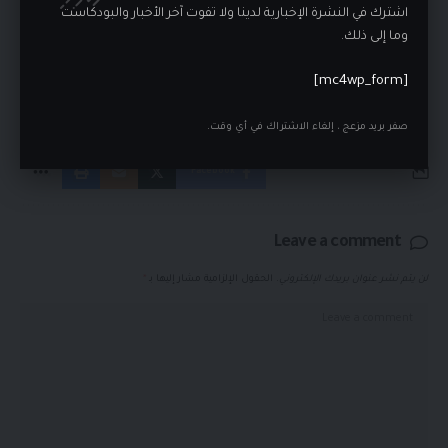
اشترك في النشرة الإخبارية لدينا ولا تفوت آخر الأخبار والبودكاست
وما إلى ذلك.
أخبار أميركا
,
أخبار أميركية
,
ابن
,
الأصغر
,
القصة
,
اللعبة.
,
TAGGED:
انتخابات أمريكا
,
ترامب
,
دونالد ترامب
,
غيرت
,
قواعد
,
كامالا
[mc4wp_form]
هاريس
,
ما
,
نصيحة
صفر بريد مزعج ، إلغاء الاشتراك في أي وقت.
Facebook
Leave a comment
لن يتم نشر عنوان بريدك الإلكتروني.
الحقول الإلزامية مشار إليها بـ
*