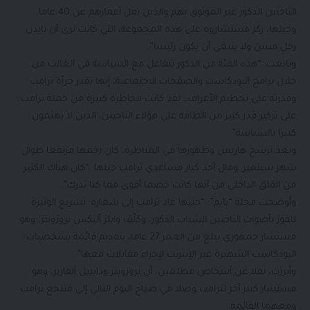
الناخبين الذكور غير الموثوق بهم والذين تقل أعمارهم عن 40 عاما..
وحينها، ركز مستشاروه على هذه المجموعة، التي كانت ترى أن بايدن
رجل مسن ولا ينبغي أن يكون رئيسا”.
وتابعت: “هذه الفئة من الذكور تتفاعل مع السياسة في الغالب من
خلال برامج البودكاست والصفحات الاجتماعية، إنها تقدر جرأة ترامب
وقدرته على تحطيم الأعراف.. لقد كانت مخاطرة كبيرة من حملة ترامب
على تركيز قدر كبير من الطاقة على هؤلاء الناخبين، الذين لا يهتمون
كثيرا بالسياسة”.
وبعد ترشح هاريس وظهورها في المناظرة، كان زخمها مرتفعا طوال
شهر سبتمبر. وقال أحد كبار مساعدي ترامب حينها: “كان هناك الكثير
من القلق الداخلي من أنها كانت خصما أقوى مما كنا ندرك”.
وأوضحت مجلة “تايم”: “حنيها عاد ترامب إلى شعاره: تسريع الوتيرة
للفوز بأصوات الناخبين الشباب الذكور، وكلّف وايلز أليكس بروزويتز، وهو
مستشار جمهوري يبلغ من العمر 27 عاما، بتقديم قائمة بشخصيات
البودكاست الشهيرة عبر الإنترنت لإجراء مقابلات معها”.
وأبرزت، نقلا عن أشخاص مطلعين، أن بروزويتز ودانييل ألفاريز، وهو
مستشار كبير آخر لترامب وصلا في صباح اليوم التالي إلى منتجع ترامب
ومعهما القائمة.