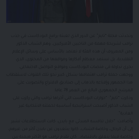
وتحدثت مجلة “تايم” عن الدور الذي لعبته برامج البودكاست في جذب
ترامب لشريحة مهمة من الناخبين الأميركيين، وهم الشباب الذكور.
ومن المعروف أن هذه الفئة لا تعتمد بالأساس على وسائل الإعلام
التقليدية، بل تستمد معظم أفكارها ومواقفها من المحتوى، الذي
يجري تداوله في منصات البودكاست ومواقع التواصل الاجتماعي.
ووجهت حملة ترامب اهتمامها بشكل كبير نحو تلك القنوات لاستقطاب
هذا الجمهور وإقناعه بالذهاب إلى صناديق الاقتراع والتصويت على
المرشح الجمهوري البالغ من العمر 78 عاما.
وذكرت “تايم”: “حوارات البودكاست التي أجراها ترامب والتي ركزت على
الشباب الذكور أصبحت استراتيجية أساسية لحملته الانتخابية غير
العادية”.
وأضافت: “خلال تنافسه المبدئي مع بايدن، كانت الاستطلاعات تشير
إلى أن الرجال، وخاصة الشباب، كانوا يبتعدون عن بايدن أكثر من غيرهم،
وخاصة فيما يتعلق بالاقتصاد.. كان تقدم ترامب هو الأكثر هيمنة بين