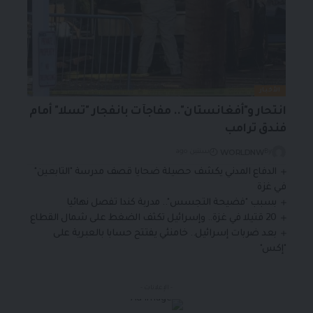
الأخبار
انتحار و"أفغانستان".. مفاجآت بانفجار "تسلا" أمام
فندق ترامب
WORLDNW
By
سنتين ago
الدفاع المدني يكشف حصيلة ضحايا قصف مدرسة "التابعين"
في غزة
بسبب "فضيحة التجسس".. مدربة كندا تفصل نهائيا
20 قتيلا في غزة.. وإسرائيل تكثف الضغط على شمال القطاع
بعد ضربات إسرائيل.. خامنئي يفتتح حسابا بالعبرية على
"إكس"
- الإعلانات -