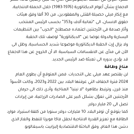
الاجماع بشأن أعوام الديكتاتورية (1976-1983) خلال الحملة الانتخابية،
مع إنكار ميلي حصيلة القتلى والمفقودين، من 30 ألفا وفق هيئات
حقوق الانسان، الى “ثمانية آلاف و353” بحسب الرئيس المنتخب.
وأثار صدمة في الأرجنتين اعتماده مصطلح “الحرب” بين التنظيمات
اليسارية والدولة عوضا عن “الديكتاتورية” لوصف تلك الحقبة.
ولا يزال إرث الحقبة الديكتاتورية موضوعا شديد الحساسية، وظل الى
الآن في منأى عن الانقسامات السياسية. الا أن الخروج عن هذا الاجماع
قد يؤدي بدوره الى تعبئة ضد الرئيس الجديد.
مناخ وطاقة
لن يقتصر عهد ميلي على التحديات. فمن المتوقع أن يطوي العام
2024 فترة الجفاف التي عرفتها البلاد بين 2022 و2023، وكانت الأسوأ
منذ قرن، وترتبط بظاهرة “لا نينيا” المناخية. وأدى ذلك الى حرمان
الأرجنتين التي تعوّل بشكل كبير على الصادرات الزراعية، من إيرادات
تصل الى 20 مليار دولار.
كما يتوقع أن توفر البلاد 10 مليارات دولار سنويا من كلفة استيراد موارد
الطاقة مع تعزيز القدرة الانتاجية لحقل فاكا مويرتا للنفط والغاز الذي
دشن هذا العام، وفق الباحثة الاقتصادية إليزابيث باسيغالوبو.