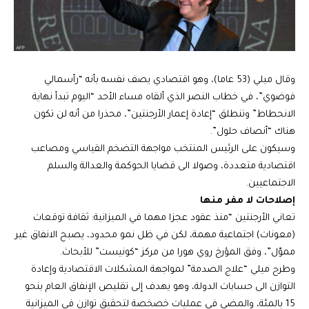
وقال ميلي (53 عاما)، وهو اقتصادي يصف نفسه بأنه “رأسمالي
فوضوي”، في خطاب النصر الذي ألقاه مساء الأحد “اليوم تبدأ نهاية
الانحطاط” وتنطلق “إعادة إعمار الأرجنتين”، محذرا من أنه لن تكون
هناك “أنصاف حلول”.
وسيكون على الرئيس المنتخب مواجهة التضخم القياسي ومصاعب
اقتصادية متعددة، وصولا الى قضايا الحوكمة والعدالة والسلم
الاجتماعيين.
إصلاحات لا مفر منها
تعاني الأرجنتين “منذ عقود عجزا مهما في الميزانية: ثقافة توقعات
(معونات) اجتماعية مهمة، لكن في ظل نمو محدود، يصبح الانفاق غير
مموّل”، وفق المؤرخ روي هورا من مركز “كونيست” للأبحاث.
وطرح ميلي “علاج الصدمة” لمواجهة المشكلات الاقتصادية وإعادة
التوازن الى حسابات الدولة، وهو يهدف إلى تقليص الإنفاق العام بنحو
15 بالمئة، والمضي في عمليات خصخصة لتحقيق توازن في الميزانية