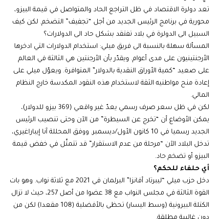
تعد دولرة الاقتصاد في ظل التراجع الحاد والمتواصل في قيمة البيزو،
محورية في برنامج الرئيس الجديد من أجل “تجفيف” التضخم. لكن كيف
السبيل الى الدولرة في بلاد تفتقد بشكل حاد الى الدولارات؟
المسألة سهلة بالنسبة الى فريق ميلي: استخدام الدولارات التي ادخرها
الأرجنتينيون على مدى أعوام. ويقدّر بأن الأرجنتين هي الثالثة في العالم
على صعيد “كمية الأوراق النقدية بالدولار” المتوافرة. ويعوّل ميلي على
إعادة منح مواطنيه الثقة لاستخدام هذه النقود المكدسة خارج النظام
المالي.
لكن في ظل سعر صرف رسمي يعدّ غير واقعي (369 بيزو للدولار)،
يمكن الأوضاع أن “تخرج عن السيطرة” من الآن وحتى تنصيب الرئيس
الجديد رسميا في 10 كانون الأول/ديسمبر. ووفق المحللة آنا إيباراغيري،
تدخل البلاد الآن “مرحلة من عدم الاستقرار” قد تتمثّل في خفض قيمة
البيزو أو تضخم حاد.
أي حلفاء للحكم؟
دخل حزب ميلي “ليبرتاد أفانزا” البرلمان في 2021 مع ثلاثة نواب. وهو بات
القوة الثالثة في مجلس النواب مع 38 عضوا من أصل 257، حيث لا تزال
الكتلة البيرونية (وسط اليسار) تحظى بالأفضلية (108 مقعدا) لكن من
دون غالبية مطلقة.