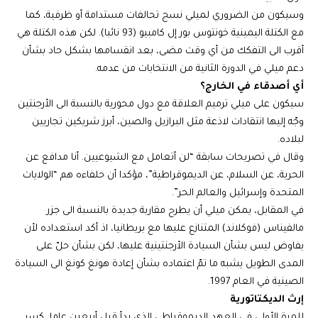
وسيكون من الضروري لميلي نسج تحالفات مستدامة أو ظرفية، كما
مع الكتلة اليمينية خونتوس بور إل كامبيو (93 نائبا). لكن هذه الكتلة هي
أقرب الى التفكك من أي وقت مضى، بعد انقسامها بشكل حاد بشأن
دعم ميلي في الدورة الثانية من الانتخابات من عدمه.
أي أصدقاء في الخارج؟
سيكون على ميلي ترميم العلاقة مع دول محورية بالنسبة الى الأرجنتين
وجّه إليها انتقادات لاذعة مثل البرازيل والصين، أبرز شريكين تجاريين
لبلاده.
وقال في تصريحات سابقة “لن أتعامل مع الشيوعيين. أنا مدافع عن
الحرية، عن السلام، عن الديموقراطية”، مؤكدا أن حلفاءه هم “الولايات
المتحدة وإسرائيل والعالم الحر”.
في المقابل، يمكن ميلي أن يطرح مقاربة جديدة بالنسبة الى جزر
مالفيناس (فوكلاند) المتنازع عليها مع بريطانيا، اذ أكد استعداده لأن
يفاوض ليس بشأن السيادة الأرجنتينية عليها، لكن بشأن حلّ على
المدى الطويل يشبه ما تمّ اعتماده بشأن إعادة هونغ كونغ الى السيادة
الصينية في العام 1997.
إرث الديكتاتورية
للمرة الأولى في العهد الديموقراطي الذي بدأ قبل أربعين عاما، كسر