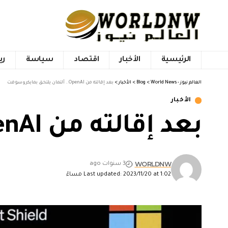
الرئيسية
الأخبار
اقتصاد
سياسة
ري
العالم نيوز - World News
>
Blog
>
الأخبار
>
بعد إقالته من OpenAI.. ألتمان يلتحق بمايكروسوفت
الأخبار
بعد إقالته من OpenAI.. ألتمان يلتحق بمايكروسوفت
WORLDNW
3 سنوات ago
Last updated: 2023/11/20 at 1:02 مساءً