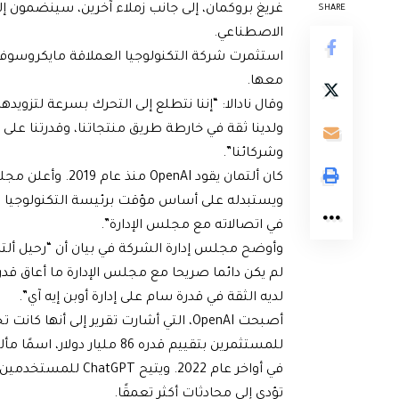
غريغ بروكمان، إلى جانب زملاء آخرين، سينضمون إ
SHARE
الاصطناعي.
معها.
ولدينا ثقة في خارطة طريق منتجاتنا، وقدرتنا على 
وشركائنا”.
كان ألتمان يقود I
ويستبدله على أساس مؤقت برئيسة التكنولوجيا ميرا
في اتصالاته مع مجلس الإدارة”.
وأوضح مجلس إدارة الشركة في بيان أن “رحيل ألتم
لم يكن دائما صريحا مع مجلس الإدارة ما أعاق قدر
لديه الثقة في قدرة سام على إدارة أوبن إيه آي”.
أصبحت OpenAI، التي أشارت تقرير إلى أن
في أواخر عام 2022.
تؤدي إلى محادثات أكثر تعمقًا.