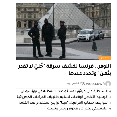
الأخبار
اللوفر.. فرنسا تكشف سرقة "حُليّ لا تقدر
بثمن" وتحدد عددها
WORLDNW
By
10 أشهر ago
السيطرة على حرائق المستودعات النفطية في بورتسودان
"لوسيد" تتخطى توقعات تسليم طلبيات المركبات الكهربائية
لمواجهة خطاب الكراهية.. "ميتا" تراجع استخدام هذه الكلمة
زيلينسكي يحذر من هجوم روسي وشيك