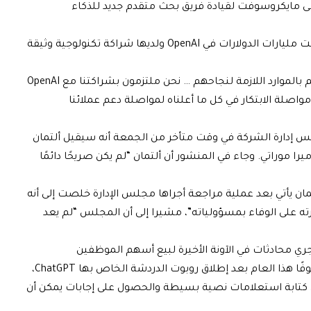
لى مايكروسوفت لقيادة فريق بحث متقدم جديد للذكاء
استثمرت شركة التكنولوجيا العملاقة مايكروسوفت مليارات الدولارات في OpenAI ولديها شراكة تكنولوجية وثيقة
وقال نادالا: “إننا نتطلع إلى التحرك بسرعة لتزويدهم بالموارد اللازمة لنجاحهم … نحن ملتزمون بشراكتنا مع OpenAI
مواصلة الابتكار في كل ما أعلناه لمواصلة دعم عملائنا
OpenA منذ عام 2019. وأعلن مجلس إدارة الشركة في وقت متأخر من الجمعة أنه سيقيل ألتمان
 موراتي. وجاء في المنشور أن ألتمان “لم يكن صريحًا دائمًا
ان يأتي بعد عملية مراجعة أجراها مجلس الإدارة خلصت إلى أنه
ته على الوفاء بمسؤولياته”، مشيرا إلى أن المجلس “لم يعد
ها كانت تجري محادثات في الآونة الأخيرة لبيع أسهم الموظفين
للمستثمرين بتقييم قدره 86 مليار دولار، اسمًا مألوفًا هذا العام بعد إطلاق روبوت الدردشة الخاص بها ChatGPT،
 ويتيح ChatGPT للمستخدمين كتابة استعلامات نصية بسيطة والحصول على إجابات يمكن أن