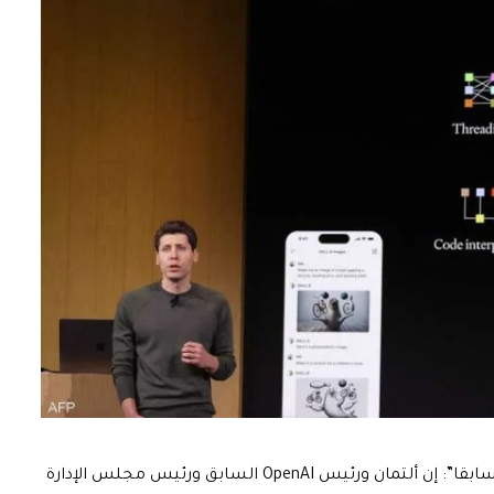
قال نادالا على منصة التواصل الاجتماعي “X، تويتر سابقا”: إن ألتمان ورئيس OpenAI السابق ورئيس مجلس الإدارة