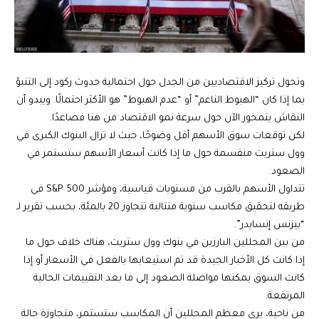
وتحول تركيز الاقتصاديين من الجدل حول احتمالية حدوث ركود إلى التنبؤ
بما إذا كان “الهبوط الناعم” أو “عدم الهبوط” هو الأكثر احتمالًا. ويبدو أن
النقاش يتمحور الآن حول سرعة نمو الاقتصاد من هنا فصاعدًا.
لكن توقعات سوق الأسهم أقل وضوحًا، حيث لا تزال البنوك الكبرى في
وول ستريت منقسمة حول ما إذا كانت أسعار الأسهم ستستمر في
الصعود.
تتداول الأسهم بالقرب من مستويات قياسية، ومؤشر S&P 500 في
طريقه لتحقيق مكاسب سنوية متتالية تتجاوز 20 بالمئة، بحسب تقرير لـ
“بيزنس إنسايدر”.
من بين المحللين البارزين في بنوك وول ستريت، هناك خلاف حول ما
إذا كانت كل الأخبار الجيدة قد تم استيعابها بالفعل في الأسعار أو إذا
كانت السوق يمكنها مواصلة الصعود إلى ما بعد التقييمات الحالية
المرتفعة.
من ناحية، يرى معظم المحللين أن المكاسب ستستمر، متجاوزة حالة