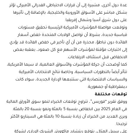
عدة دول أخرى، مشيرة إلى أن قرارات الاحتياطي الفدرالي الأميركي تؤثر
بشكل مباشر على الأسواق الأوروبية والخليجية، بالإضافة إلى تأثيرها
على دول شرق آسيا وشمال إفريقيا.
وتوقعت مواصلة المؤشرات الأميركية الرئيسية تحقيق مستويات
قياسية جديدة، بشرط أن تواصل الولايات المتحدة خفض أسعار
الفائدة دون تباطؤ، محذرة من أن أي تأخير في خفض الفائدة قد يؤدي
إلى اختبارات مؤقتة لمؤشرات الأسهم مع كل صعود، يعقبه بعض
الانخفاض قبل استئناف الارتفاعات.
كما أوضحت أن حركة المؤشرات والأسواق العالمية، لا سيما الأمريكية،
تتأثر أيضاً بالتطورات السياسية، وخاصة نتائج الانتخابات الأميركية
والسياسات الاقتصادية التي ستتبعها الإدارة الجديدة، سواء كانت
ديمقراطية أو جمهورية.
توقعات مختلفة
ووفق تقرير “فوربس”، تتراوح توقعات الخبراء لنمو سوق الأوراق المالية
في العام 2025 بين انخفاض بنسبة 5 بالمئة ونمو بنسبة 20 بالمئة.
ويرى العديد من الخبراء أن زيادة بنسبة 10 بالمئة هي السيناريو الأكثر
ترجيحا.
على سبيل المثال، يتوقع ريتشارد ماكوورتر، الشريك الإداري لشركة