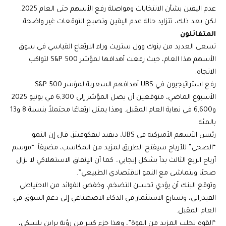
عدم اليقين بشأن الانتخابات ومواصلة رفع الأسهم حتى العام 2025.
لكن بعد ذلك، تتزايد حالة عدم اليقين وتصبح التوقعات غير واضحة.
المتفائلون
تسعى العديد من بنوك وول ستريت وراء الارتفاع القياسي في سوق
الأسهم هذا العام، حيث رفعت أهدافها لمؤشر S&P 500 لتواكب
الاتجاه.
رفع استراتيجيون في UBS أهدافهم السعرية لمؤشر S&P 500
الأسبوع الماضي، متوقعين أن يصل المؤشر إلى 6,300 في يونيو 2025
و6,600 في نهاية العام المقبل. وهذا يمثل ارتفاعًا محتملاً بنسبة 8 و13
بالمئة.
رئيس الأسهم الأميركية في UBS، ديفيد ليفكوفيتز، قال إن النمو
“الصحي” للأرباح سيفتح الطريق لمزيد من المكاسب، مضيفاً: “موسم
أرباح الربع الثالث بدأ بشكل إيجابي.. كما أن الإنفاق الاستهلاكي لا يزال
صحيًا ويتماشى مع النمو الاقتصادي الطبيعي”.
وتوقع البنك أن يؤدي تحسن التضخم، وخفض الفوائد من الاحتياطي
الفيدرالي، وتسارع الاستثمار في الذكاء الاصطناعي إلى دعم السوق في
العام المقبل.
“القوة تجلب المزيد من القوة”، وهذا جزء كبير من رؤية براين بلسكي،