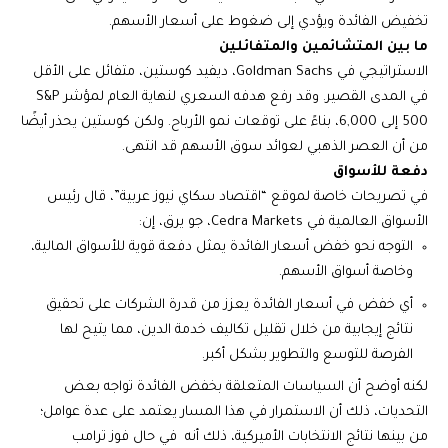
تخفيض الفائدة ويؤدي إلى ضغوط على أسعار الأسهم.
ما بين
المتشائمين والمتفائلين
الاستراتيجي في Goldman Sachs، ديفيد كوستين، متفائل على الأقل
في المدى القصير. وقد رفع هدفه السعري لنهاية العام لمؤشر S&P
500 إلى 6,000، بناءً على توقعات نمو الأرباح. ولكن كوستين يحذر أيضًا
من أن العصر الذهبي لعوائد سوق الأسهم قد انتهى.
دفعة للأسواق
في تصريحات خاصة لموقع “اقتصاد سكاي نيوز عربية”، قال رئيس
الأسواق العالمية في Cedra Markets، جو يرق، إن:
التوجه نحو خفض أسعار الفائدة يمثل دفعة قوية للأسواق المالية،
وخاصة أسواق الأسهم.
أي خفض في أسعار الفائدة يعزز من قدرة الشركات على تحقيق
نتائج إيجابية من خلال تقليل تكاليف خدمة الدين، مما يتيح لها
الفرصة للتوسع والتطوير بشكل أكبر.
لكنه أوضح أن السياسات المتعلقة بخفض الفائدة تواجه بعض
التحديات، ذلك أن الاستمرار في هذا المسار يعتمد على عدة عوامل؛
من بينها نتائج الانتخابات الأميركية، ذلك أنه في حال فوز ترامب