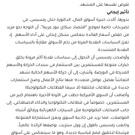
تفرض نفسها على المشهد.
تأثير إيجابي
بدورها، أكدت خبيرة أسواق المال، الدكتورة حنان رمسيس، في
تصريحات خاصة لموقع “اقتصاد سكاي نيوز عربية”، أن التوجه نحو مزيد
من خفض أسعار الفائدة ينعكس بشكل إيجابي على أداء الأسهم، إذ
تعزز السياسات النقدية المرنة من زخم الأسواق مقارنةً بالسياسات
النقدية المتشددة.
وأوضحت رمسيس أن التحول إلى سياسات نقدية أكثر مرونة يخلق
خيارات متنوعة للمستثمرين بين الاستثمار في سندات الخزانة والأسهم
المدرجة في البورصة. وأشارت إلى أن حركة الأسهم الحالية تشهد
انتعاشاً بفضل عوامل متعددة؛ منها نتائج الأعمال وضخ استثمارات
جديدة في قطاعات مختلفة (لا سيما القطاعات التكنولوجية).
وأضافت أن السوق الأميركية حظت في الآونة الأخيرة باهتمام كبير من
المستثمرين، خصوصاً في قطاعات التكنولوجيا والذكاء الاصطناعي، إلى
جانب الصناعات التكنولوجية مثل السيارات الكهربائية ورقائق أشباه
الموصلات، مما يزيد من جاذبية السوق ويعزز استثماراته المتنوعة.
وتابعت رمسيس بالقول إن وول ستريت، بوصفها الرائدة عالمياً،
مرشحة لتحقيق قمم قياسية جديدة، وهو ما سينعكس على أسواق