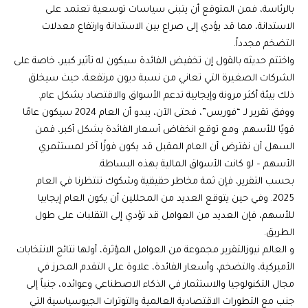
بالرئاسة، فمن المتوقع أن يتبنى سياسات توسعية تعتمد على
الاستدانة، مما قد يؤدي إلى صراع بين الاستدانة وارتفاع معدلات
التضخم مجدداً.
واختتم حديثه بالقول إن تخفيض الفائدة سيكون له تأثير كبير، خاصة على
الشركات الصغيرة التي تعاني من نسبة ديون مرتفعة، حيث سيخلق
ذلك بيئة أكثر مرونة وإيجابية تدعم الأسواق والاقتصاد بشكل عام.
ووفق تقرير لـ “فوربس”، فحتى الآن، يبدو أن العام 2024 سيكون عامًا
قويًا للأسهم. ومع توقع انخفاض أسعار الفائدة بشكل أكبر، فمن
السهل أن نفترض أن العام المقبل قد يكون فوزًا آخر لمستثمري
الأسهم – لو كانت الأسواق المالية بهذه البساطة.
بحسب التقرير، فإن ثمة مخاطر حقيقية وشكوك تنتظرنا في العام
2025. وفي حين يتوقع العديد من المحللين أن يكون العام إيجابيا
للأسهم، فإن العديد من العوامل قد تؤدي إلى التقلبات على طول
الطريق.
و العالم نيوزالتقرير مجموعة من العوامل المؤثرة، أولها نتائج الانتخابات
الأميركية، والتضخم، وأسعار الفائدة، علاوة على التقدم المحرز في
مجال التكنولوجيا والاستثمار في الذكاء الاصطناعي وعوائده، جنباً إلى
جنب مع التطورات الاقتصادية العالمية والتوترات الجيوسياسية التي