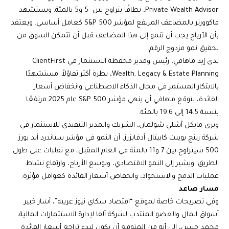
Private Wealth Advisor، نطاقًا يتراوح بين -5 و5 بالمئة. ويستشهد
ماكوورتر بالمضاعف المرتفع لمؤشر S&P 500 كعامل أساسي. ويعتقد
بأن الأرباح يجب أن تنمو إلى هذا المضاعف قبل أن تتمكن السوق من
تحقيق نمو مزدوج الرقم.
لدى إيد ماهافي، رئيس ومدير محفظة الاستثمار في ClientFirst
Wealth, Legacy & Estate Planning، نظرة أكثر تفاؤلاً. مستشهدًا
بالابتكار المستمر في مجال الذكاء الاصطناعي وانخفاض أسعار
الفائدة، يتوقع ماهافي أن ينهي مؤشر S&P 500 عام 2025 مرتفعًا
بنسبة 14.5 إلى 19.6 بالمئة.
ويرى مايكل آشلي شولمان، الشريك والمدير التنفيذي للاستثمار في
شركة رننج بوينت كابيتال أدفايزرز، أن النمو في مؤشر ستاندرد آند بورز
500 سيتراوح بين 7 و11 بالمئة في العام المقبل، مع تقلبات على طول
الطريق. ويشير إلى النمو الاقتصادي، وتوسع الأرباح، وارتفاع نشاط
عمليات الدمج والاستحواذ، وانخفاض أسعار الفائدة كعوامل مؤثرة.
مسار صاعد
وفي تصريحات خاصة لموقع “اقتصاد سكاي نيوز عربية”، أشار خبير
أسواق المال والعضو المنتدب لشركة ألفا لإدارة الاستثمارات المالية،
محمد حسن، إلى أنه من المتوقع أن يكون لبدء تراجع أسعار الفائدة