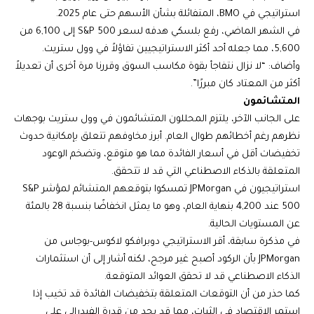
استراتيجي في BMO، المتفائلة بشأن الأسهم حتى عام 2025.
في الشهر الماضي، رفع بلسكي هدفه لسعر S&P 500 إلى 6,100 من
5,600، مما جعله أحد أكثر الاستراتيجيين تفاؤلاً في وول ستريت.
وأضاف: “لا نزال نتفاجأ بقوة مكاسب السوق وقررنا مرة أخرى أن تعديلاً
أكثر من المعتاد كان مبررًا”.
المتشائمون
على الجانب الآخر، يلتزم المحللون المتشائمون في وول ستريت بوجهات
نظرهم رغم أخطائهم طوال العام. أبرز مخاوفهم تتعلق بإمكانية حدوث
تخفيضات أقل في أسعار الفائدة مما هو متوقع، وتضخم الوعود
المتعلقة بالذكاء الاصطناعي التي قد لا تتحقق.
استراتيجيون في JPMorgan تمسكوا بتوقعهم المتشائم لمؤشر S&P
500 عند 4,200 بنهاية العام، وهو ما يمثل انخفاضًا بنسبة 28 بالمئة
عن المستويات الحالية.
في مذكرة سابقة، أقر الاستراتيجي دوبرافكو لاكوس-بوجاس من
JPMorgan بأن الركود أصبح غير مرجح، لكنه أشار إلى أن استثمارات
الذكاء الاصطناعي قد لا تحقق العوائد المتوقعة.
كما حذر من أن التوقعات المتعلقة بتخفيضات الفائدة قد تخيب إذا
استمر الاقتصاد في الثبات، مما قد يحد من قدرة الفيدرالي على