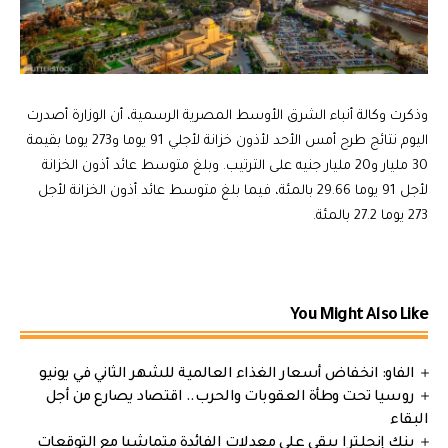
وذكرت وكالة أنباء الشرق الأوسط المصرية الرسمية، أن الوزارة أصدرت
اليوم نتائج طرح أمس الأحد لأذون خزانة لأجلي 91 يوما و273 يوما بقيمة
30 مليار و20 مليار جنيه على الترتيب. وبلغ متوسط عائد أذون الخزانة
لأجل 91 يوما 29.66 بالمئة، فيما بلغ متوسط عائد أذون الخزانة لأجل
273 يوما 27.2 بالمئة.
You Might Also Like
الفاو: انخفاض أسعار الغذاء العالمية للشهر الثاني في يونيو
روسيا تحت وطأة العقوبات والحرب.. اقتصاد يصارع من أجل
البقاء
بنك إنجلترا يبقي على معدلات الفائدة متماشيا مع التوقعات