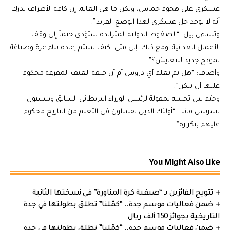
عسكري على هجوم حماس، ولكن ما هي الغاية، إن كافة الأطراف تدرك
أنه لا يوجد حل عسكري لهذا الوضع الفريد”.
وتساءل بيل: “الضغوط الدولية المتزايدة ستؤدي حتماً إلى وقف
الأعمال العدائية. ومع ذلك، إلى متى، كيف سيتم إعادة بناء غزة وصياغة
نموذج جديد للتعايش؟”.
وأضاف: “هل تم تعلم أي دروس أم أن حلقة العنف المفرغة محكوم
عليها أن تتكرر”.
وختم بيل تحليله بمقولة لرئيس الوزراء البريطاني السابق وينستون
تشرشل قائلا: “أولئك الذين يفشلون في التعلم من التاريخ محكوم
عليهم بتكراره”.
You Might Also Like
تتويج الفائزين بـ “صيفية كرة المناورة” في نسختها الثانية
ضمن فعاليات موسم جدة.. “كمّلنا” تطلق بطولتها في جدة
التاريخية بجوائز 150 ألف ريال
ضمن فعاليات موسم جدة.. “كمّلنا” تطلق بطولتها في جدة