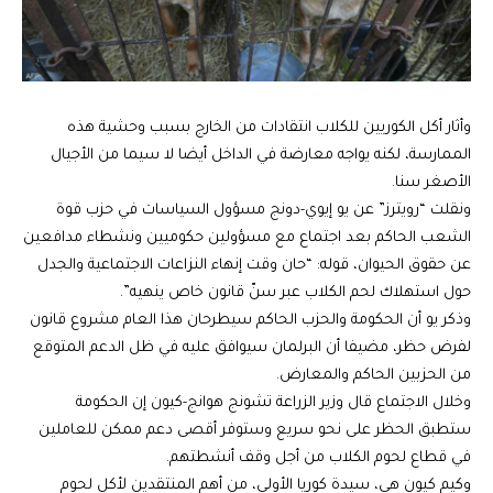
وأثار أكل الكوريين للكلاب انتقادات من الخارج بسبب وحشية هذه
الممارسة، لكنه يواجه معارضة في الداخل أيضا لا سيما من الأجيال
الأصغر سنا.
ونقلت “رويترز” عن يو إيوي-دونج مسؤول السياسات في حزب قوة
الشعب الحاكم بعد اجتماع مع مسؤولين حكوميين ونشطاء مدافعين
عن حقوق الحيوان، قوله: “حان وقت إنهاء النزاعات الاجتماعية والجدل
حول استهلاك لحم الكلاب عبر سنّ قانون خاص ينهيه”.
وذكر يو أن الحكومة والحزب الحاكم سيطرحان هذا العام مشروع قانون
لفرض حظر، مضيفا أن البرلمان سيوافق عليه في ظل الدعم المتوقع
من الحزبين الحاكم والمعارض.
وخلال الاجتماع قال وزير الزراعة تشونج هوانج-كيون إن الحكومة
ستطبق الحظر على نحو سريع وستوفر أقصى دعم ممكن للعاملين
في قطاع لحوم الكلاب من أجل وقف أنشطتهم.
وكيم كيون هي، سيدة كوريا الأولى، من أهم المنتقدين لأكل لحوم