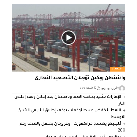
اقتصاد
واشنطن وبكين تؤجلان التصعيد التجاري
admincp
By
12 شهر ago
الإمارات تشيد بحكمة الهند وباكستان بعد إعلان وقف إطلاق
النار
النفط ينخفض وسط توقعات بوقف إطلاق النار في الشرق
الأوسط
أتليتيكو يكتسح فرانكفورت.. وغريزمان يحتفل بالهدف رقم
200