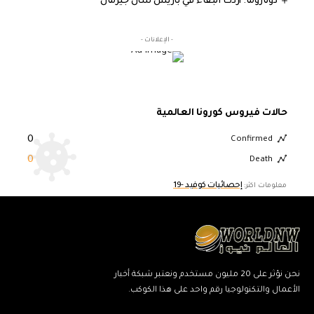
دوناروما: أردت البقاء في باريس سان جيرمان
- الإعلانات -
حالات فيروس كورونا العالمية
0
Confirmed
0
Death
إحصائيات كوفيد -19
معلومات اكثر:
نحن نؤثر على 20 مليون مستخدم ونعتبر شبكة أخبار
الأعمال والتكنولوجيا رقم واحد على هذا الكوكب.