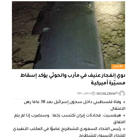
الأخبار
دوي إنفجار عنيف في مأرب والحوثي يؤكد إسقاط
مسيّرة أميركية
WORLDNW
By
سنتين ago
وفاة فلسطيني داخل سجون إسرائيل بعد 38 عاما رهن
الاعتقال
هيغسيث: محادثات إيران تكتسب زخما.. وسنضرب إذا لم يتم
الاتفاق
رئيس الاتحاد السعودي للشطرنج عضوًا في المكتب التنفيذي
للاتحاد الآسيوي للشطرنج