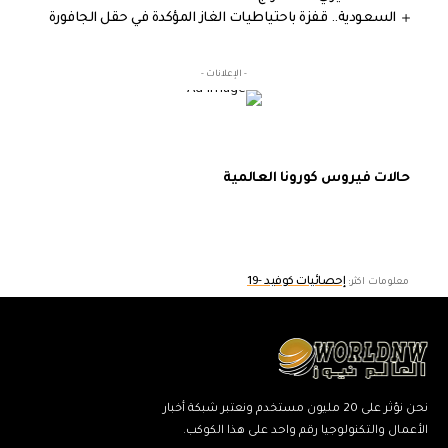
السعودية.. قفزة باحتياطيات الغاز المؤكدة في حقل الجافورة
- الإعلانات -
حالات فيروس كورونا العالمية
إحصائيات كوفيد -19
معلومات اكثر:
نحن نؤثر على 20 مليون مستخدم ونعتبر شبكة أخبار
الأعمال والتكنولوجيا رقم واحد على هذا الكوكب.