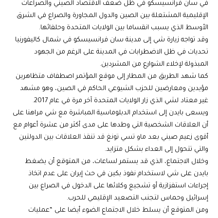
في سان فرانسيسكو في ظل ضعف الاقتصاد الصيني والصراعات
الإقليمية المشتعلة بين الصين والدول المجاورة والصراع في الشرق
الأوسط الذي يسبب انقساما بين الولايات المتحدة وحلفائها.
وقد تواجه زيارة شي إلى مدينة سان فرانسيسكو في شمال كاليفورنيا
تحديات في ظل الاضطرابات في المدينة على الرغم من الجهود
المبذولة لإخلاء الشوارع من المشردين.
كما شهد الطريق من المطار إلى موقع المؤتمر اصطفاف متظاهرين
مؤيدين ومعارضين للحزب الشيوعي الحاكم في الصين، وهو مشهد
غير معتاد لشي الذي زار الولايات المتحدة آخر مرة في عام 2017.
ويسعى بايدن إلى استخدام الدبلوماسية المباشرة مع شي مراهنا على
أن العلاقات الشخصية التي وطدها على مدى أكثر من عشرة أعوام مع
أقوى زعيم صيني بعد ماو تسي تونغ قد تنقذ العلاقات بين الدولتين
والتي تتحول إلى العداء بشكل متزايد.
وخلال الاجتماع، الذي قد يستمر لساعات، من المتوقع أن يضغط
بايدن على شي لاستخدام نفوذ بكين في حث إيران على عدم اتخاذ
إجراءات استفزازية أو تشجيع وكلائها على الدخول في الصراع بين
إسرائيل وحماس لتجنب التصعيد الإقليمي للحرب.
ومن المتوقع أن يسلط خلال الاجتماع الضوء أيضا على “عمليات