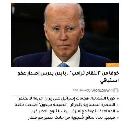
الأخبار
خوفا من "انتقام ترامب".. بايدن يدرس إصدار عفو
استباقي
WORLDNW
By
سنتين ago
كوريا الشمالية: هجمات إسرائيل على إيران "جريمة لا تغتفر"
السفارة النمساوية بالجزائر.. "فضيحة خيخون" أصبحت خلفنا
المعاهدة النووية مع أميركا.. روسيا تلوح بأخطر قرار
فيديو.. نجاة سائق بأعجوبة من حادث خطير مع قطار