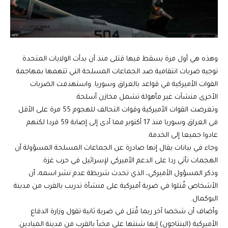
وهذه هي أول مرة يسقط فيها قتلى منذ أن بدأت الولايات المتحدة
توجيه ضربات انتقامية ضد الجماعات المسلحة التي تتهمها بمهاجمة
القوات الأميركية في قواعد بالعراق وسوريا. واستهدفت الضربات
الأخرى منشآت غير مأهولة تشمل مخازن أسلحة.
وتعرضت القوات الأميركية وقوات التحالف للهجوم 55 مرة على الأقل
في العراق وسوريا منذ 17 أكتوبر مما أدى إلى إصابة 59 فردا لكنهم
عادوا جميعا إلى الخدمة.
وجاء في بيانات يقال إنها صادرة عن الجماعات المسلحة المسؤولة أن
الهجمات تأتي ردا على الدعم الأميركي لإسرائيل في حرب غزة.
وذكر المسؤول الأميركي، الذي تحدث شريطة عدم نشر اسمه، أن
الأشخاص قُتلوا في ضربة أميركية على منشأة تدريب بالقرب من مدينة
البوكمال.
وأضاف أن شخصا آخر ربما قُتل في ضربة ثانية تقول وزارة الدفاع
الأميركية (البنتاجون) إنها شنتها على مخبأ بالقرب من مدينة الميادين.