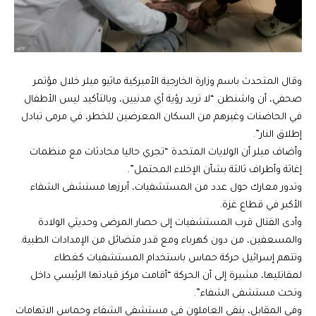
وقال المتحدث باسم وزارة الخارجية الأميركية ماثيو ميلر خلال مؤتمر
صحفي، أن واشنطن “لا تريد رؤية أي مدنيين، وبالتأكيد ليس الأطفال
في الحاضنات وغيرهم من السكان المعرضين للخطر، في مرمى تبادل
إطلاق النار”.
وأضاف ميلر أن الولايات المتحدة “تجري حاليا محادثات مع منظمات
إغاثة وأطراف ثالثة بشأن الإخلاء المحتمل”.
وتدور معارك حول عدد من المستشفيات، أبرزها مستشفى الشفاء
الأكبر في قطاع غزة.
وأدى القتال قرب المستشفيات إلى حصار المرضى وحديثي الولادة
والمسعفين، من دون كهرباء ومع قدر متضائل من الإمدادات الطبية.
وتتهم إسرائيل حركة حماس باستخدام المستشفيات كغطاء
لمقاتليها، مشيرة إلى أن الحركة “أقامت مركز قيادتها الرئيسي داخل
وتحت مستشفى الشفاء”.
وفي المقابل، ينفي العاملون في مستشفى الشفاء وحماس الاتهامات