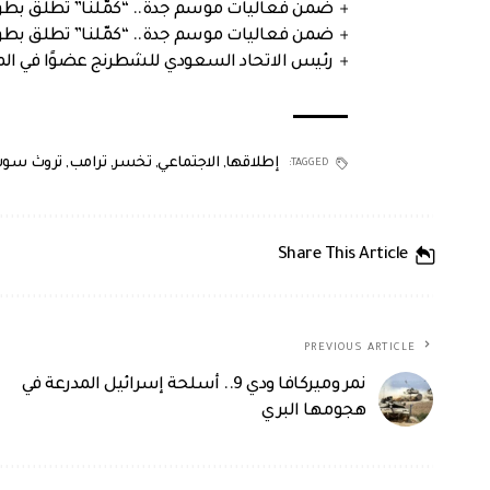
ضمن فعاليات موسم جدة.. “كمّلنا” تطلق بطولتها في جد
ضمن فعاليات موسم جدة.. “كمّلنا” تطلق بطولتها في جد
رئيس الاتحاد السعودي للشطرنج عضوًا في الم
إطلاقها
,
الاجتماعي
,
تخسر
,
ترامب
,
تروث سو
TAGGED:
Share This Article
PREVIOUS ARTICLE
نمر وميركافا ودي 9.. أسلحة إسرائيل المدرعة في
هجومها البري