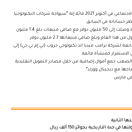
وكان ترامب قد أعلن عن إطلاق تطبيقه للتواصل الاجتماعي في أكتوبر 2021 قائلا إنه “سيواجه شركات التكنولوجيا
ظر حساباته في السابق
.
في عام 2022، سجلت شركة تروث سوشال خسارة وصلت إلى 50 مليون دولار مع صافي مبيعات بلغ 1.4 مليون
.
ة لشركة ترامب ميديا اند تكنولوجي جروب (تي.إم.تي.جي) إلى
ى الاستمرار كمنشأة قائمة
.
الصعب جمع أموال إضافية من خلال مصادر التمويل التقليدية
جها مع ديجيتال وورلد
“.
 في مارس
.
ها الثانية
ة التاريخية بجوائز 150 ألف ريال