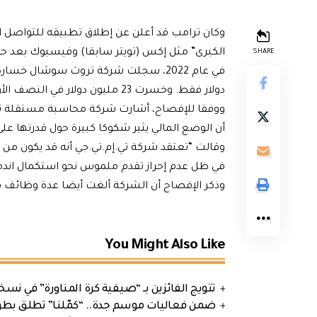
الكبرى” مثل إكس (تويتر سابقا) وفيسبوك بعد ح
SHARE
دولار فقط. وخسرت 23 مليون دولار في النصف الأول من هذا العام وبلغ صافي مبيعاتها 2.3 مليون دولار
ووفقا للإفصاح، أشارت شركة محاسبة مستقلة تابع
أن الوضع المالي يثير شكوكا كبيرة حول قدرتها عل
وقالت “تعتقد شركة تي.إم.تي.جي أنه قد يكون من 
في ظل عدم إحراز تقدم ملموس نحو استكمال اندما
وذكر الإفصاح أن الشركة ألغت أيضا عدة وظائف
You Might Also Like
تتويج الفائزين بـ “صيفية كرة المناورة” في نسخت
ضمن فعاليات موسم جدة.. “كمّلنا” تطلق بطولتها في جد