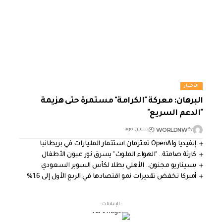
الأخبار
البرهان: معركة "الكرامة" مستمرة حتى هزيمة
"الدعم السريع"
WORLDNW
By
سنتين ago
إنفيديا وOpenAI تعتزمان استثمار المليارات في بريطانيا
كارثة صامتة.. "الهواء الملوث" يسرق نور عيون الأطفال
بسيناريو مجنون.. الأهلي بطلا لكأس السوبر السعودي
أميركا تخفض تقديرات نمو اقتصادها في الربع الأول إلى 1.6%
- الإعلانات -