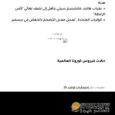
هدنة
بغياب هالاند..مانشستر سيتي يتأهل إلى نصف نهائي "كأس
الرابطة"
الولايات المتحدة.. تعديل معدل التضخم بالخفض في ديسمبر
- الإعلانات -
حالات فيروس كورونا العالمية
إحصائيات كوفيد -19
معلومات اكثر: