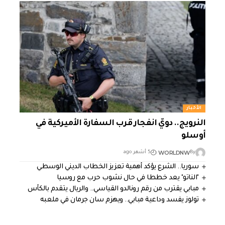
الأخبار
النرويج.. دويّ انفجار قرب السفارة الأميركية في
أوسلو
WORLDNW
By
5 أشهر ago
سوريا.. الشرع يؤكد أهمية تعزيز الخطاب الديني الوسطي
"الناتو" يعد خططا في حال نشوب حرب مع روسيا
مبابي يقترب من رقم رونالدو القياسي.. والريال يتقدم بالكأس
تولوز يفسد وداعية مبابي.. ويهزم سان جرمان في ملعبه