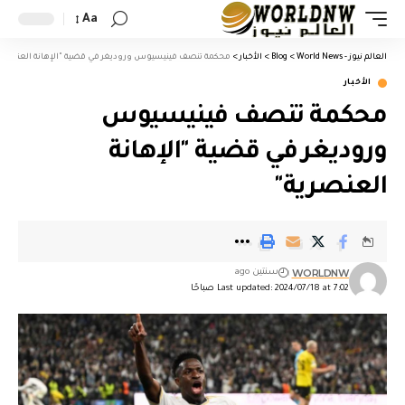
Aa
العالم نيوز - World News
>
Blog
>
الأخبار
>
محكمة تنصف فينيسيوس وروديغر في قضية "الإهانة العنصرية
الأخبار
محكمة تنصف فينيسيوس
وروديغر في قضية "الإهانة
العنصرية"
WORLDNW
سنتين ago
Last updated: 2024/07/18 at 7:02 صباحًا