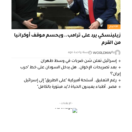
الأخبار
زيلينسكي يرد على ترامب.. ويحسم موقف أوكرانيا
من القرم
WORLDNW
By
سنة واحدة ago
إسرائيل تعلن شن ضربات في وسط طهران
بعد تصريحات الإخوان.. هل يدخل السودان على خط "حرب
إيران"؟
رغم التعليق.. أسلحة أميركية "على الطريق" إلى إسرائيل
مصر.. أطباء يعيدون الحياة لـ"يد مبتورة بالكامل"
- الإعلانات -