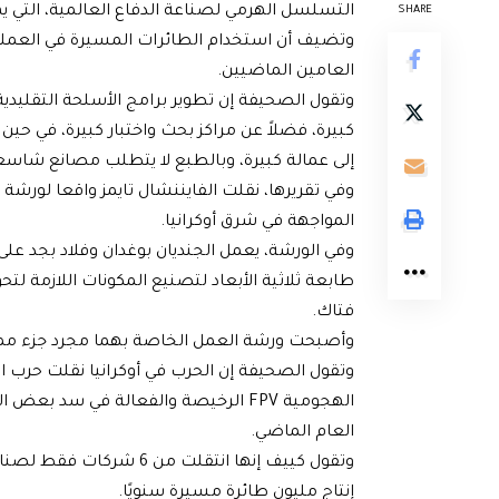
التسلسل الهرمي لصناعة الدفاع العالمية، التي يه
SHARE
وتضيف أن استخدام الطائرات المسيرة في العملي
العامين الماضيين.
وتقول الصحيفة إن تطوير برامج الأسلحة التقليدية
كبيرة، فضلاً عن مراكز بحث واختبار كبيرة، في حين 
إلى عمالة كبيرة، وبالطبع لا يتطلب مصانع شاسعة،
وفي تقريرها، نقلت الفايننشال تايمز واقعا لور
المواجهة في شرق أوكرانيا.
وفي الورشة، يعمل الجنديان بوغدان وفلاد بجد ع
طابعة ثلاثية الأبعاد لتصنيع المكونات اللازمة لت
فتاك.
وأصبحت ورشة العمل الخاصة بهما مجرد جزء مما أ
وتقول الصحيفة إن الحرب في أوكرانيا نقلت حرب ا
الهجومية FPV الرخيصة والفعالة في سد
العام الماضي.
إنتاج مليون طائرة مسيرة سنويًا.