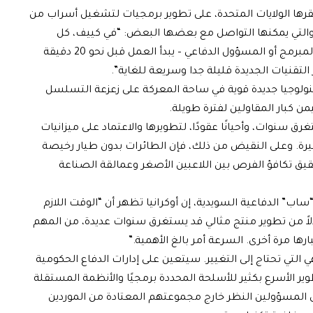
مقرها الولايات المتحدة، على تطوير برمجيات لتشغيل أسراب من
م والتي يمكنها التواصل مع بعضها البعض: “في كييف، كل
شخص يحتاج إلى رؤيته – من صانع الهوائيات إلى المبرمج أو المسؤول الدفاعي – يبدأ العمل قبل نحو 20 دقيقة
لتقنيات الجديدة قليلة جدا وسريعة للغاية”.
ولوجيا جديدة قوية في ساحة المعركة على زعزعة التسلسل
ن كبار المقاولين لفترة طويلة.
 سنوات، وأحيانًا عقودًا، لتطويرها والاعتماد على ميزانيات
بيرة. وعلى النقيض من ذلك، فإن الطائرات بدون طيار رخيصة
يق تكافؤ الفرص بين اللاعبين الأصغر وعمالقة الصناعة
ب” الدفاعية السويدية، إن أوكرانيا تظهر أن “الوقت اللازم
دلاً من تطوير منتج مثالي قد يستغرق سنوات عديدة، من المهم
رها مرة أخرى. السرعة أمر بالغ الأهمية.”
ي تحتاج إلى التغيير. سيتعين على إدارات الدفاع الحكومية
ير الأسرع بكثير للأسلحة المحددة برمجيًا والأنظمة المستقلة
لى المسؤولين النظر خارج مجموعتهم المعتادة من الموردين