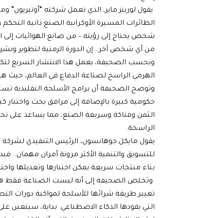
يقول لورينز ماير، الذي تعمل شركته “أوتيريون” و
الطائرات المسيرة الأوكرانية الصنع ذاتية التحك
من أي شخص آخر.. إن الدورة الزمنية لتطوير ونشر ا
وبحسب الصحيفة، يعمل هذا الانتشار السريع لتكن
الهرمي الراسخ لصناعة الدفاع في العالم، حيث هيم
وتوضح الصحيفة أن برامج الأسلحة التقليدية تستغرق
حكومية كبيرة بالإضافة إلى مرافق بحث واختبار ك
الثمن وفتاكة وسريعة الصنع، مما يساعد على تحق
الراسخة.
يقول مايكل جوهانسون، الرئيس التنفيذي لشركة “سا
للتسويق والتنمية الأكثر مرونة أمران مهمان.. فب
بناء منتجات سريعة يمكن اختبارها وتعديلها واختبا
وتخلص الصحيفة إلى أنه ليست الصناعة فقط هي الت
تغيير طريقة شرائها للأسلحة لمواكبة دورات التطو
التي يقودها الذكاء الاصطناعي. بداية، سيتعين ع