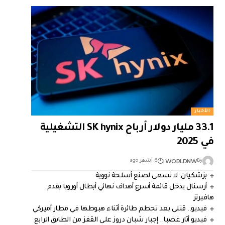
الأخبار
33.1 مليار دولار أرباح SK hynix التشغيلية
في 2025
WORLDNW
By
6 أشهر ago
بزشكيان: لا نسعى لصنع أسلحة نووية
أرسنال يدخل قائمة أسرع أهداف نهائي أبطال أوروبا بقدم
هافيرتز
فيديو.. قتلى بعد تحطم طائرة أثناء هبوطها في مطار أميركي
فيديو أثار غضبا.. إجبار شبان دروز على القفز من الطابق الرابع