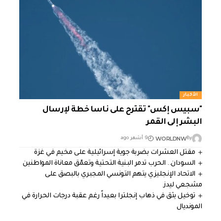
الأخبار
"سبيس إكس" تقترح على ناسا خطة لإرسال
البشر إلى القمر
WORLDNW
By
9 أشهر ago
مقتل العشرات بضربة جوية إسرائيلية على مخيم في غزة
السودان.. الحرب تدمر البنية التحتية وتعمّق معاناة المواطنين
الاتحاد الإنجليزي يتهم التونسي المجبري بالبصق على
مشجعي ليدز
توخيل يثق في ذهاب إنجلترا بعيداً رغم عقبة درجات الحرارة في
المونديال