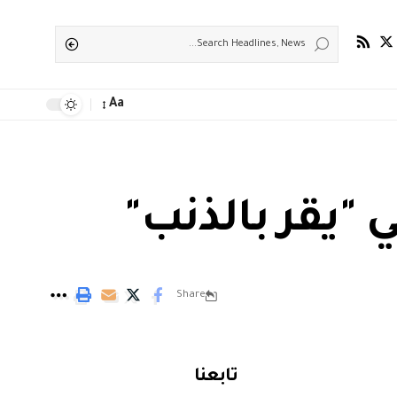
Aa
 "يقر بالذنب"
Share
تابعنا