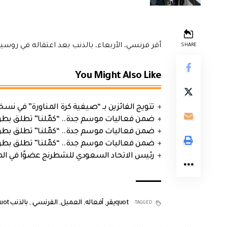
أقر فرنسي، الأربعاء، بالذنب بعد اعتقاله في روس
SHARE
You Might Also Like
تتويج الفائزين بـ “صيفية كرة المناورة” في نسخت
ضمن فعاليات موسم جدة.. “كمّلنا” تطلق بطولتها في جد
ضمن فعاليات موسم جدة.. “كمّلنا” تطلق بطولتها في جد
ضمن فعاليات موسم جدة.. “كمّلنا” تطلق بطولتها في جد
رئيس الاتحاد السعودي للشطرنج عضوًا في الم
quotيقر
,
أفعاله
,
العميل
,
الفرنسي.
,
بالذنبquot
TAGGED: