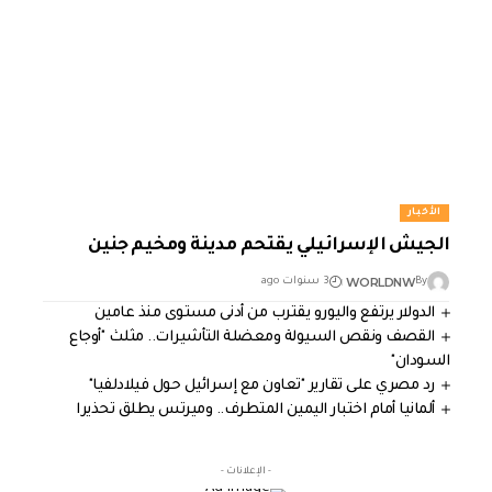
الأخبار
الجيش الإسرائيلي يقتحم مدينة ومخيم جنين
WORLDNW
By
3 سنوات ago
الدولار يرتفع واليورو يقترب من أدنى مستوى منذ عامين
القصف ونقص السيولة ومعضلة التأشيرات.. مثلث "أوجاع
السودان"
رد مصري على تقارير "تعاون مع إسرائيل حول فيلادلفيا"
ألمانيا أمام اختبار اليمين المتطرف.. وميرتس يطلق تحذيرا
- الإعلانات -