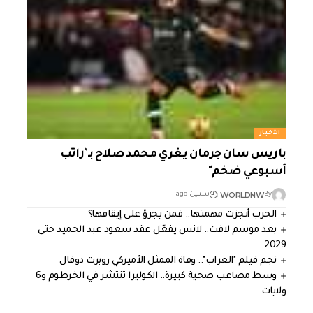
الأخبار
باريس سان جرمان يغري محمد صلاح بـ"راتب
أسبوعي ضخم"
WORLDNW
By
سنتين ago
الحرب أنجزت مهمتها.. فمن يجرؤ على إيقافها؟
بعد موسم لافت.. لانس يفعّل عقد سعود عبد الحميد حتى
2029
نجم فيلم "العراب".. وفاة الممثل الأميركي روبرت دوفال
وسط مصاعب صحية كبيرة.. الكوليرا تنتشر في الخرطوم و6
ولايات