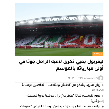
رياضة
ليفربول يحيي ذكرى لاعبه الراحل جوتا في
أولى مبارياته بالموسم
admincp
By
12 شهر ago
ريال مدريد يشكو من "الغش والتلاعب".. تفاصيل الرسالة
الصادمة
صور تكشف: لماذا "طهّرت" إيران موقعا نوويا قصفته
إسرائيل؟
ترامب يشيد بلقاء ويتكوف وبوتين.. ويتجه لفرض "عقوبات