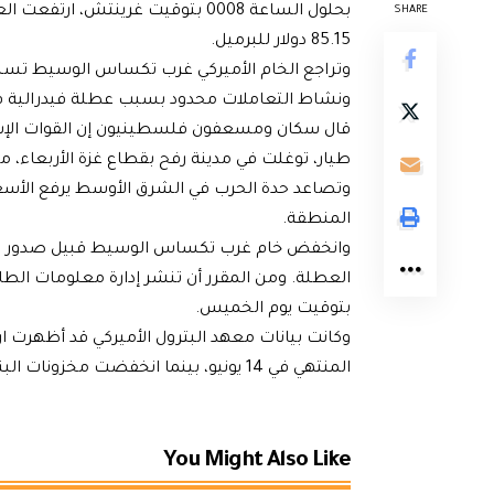
بحلول الساعة 0008 بتوقيت غرينتش
SHARE
85.15 دولار للبرميل.
وتراجع الخام الأميركي غرب تكساس الوسيط تسليم يونيو 27 سنتا بما يعادل 0.3 بالمئة إلى 1.30
ونشاط التعاملات محدود بسبب عطلة فيدرالية في 
قال سكان ومسعفون فلسطينيون إن القوات الإسرائ
طيار، توغلت في مدينة رفح بقطاع غزة الأربعاء، 
وتصاعد حدة الحرب في الشرق الأوسط يرفع الأسعا
المنطقة.
وانخفض خام غرب تكساس الوسيط قبيل صدور تقرير
بتوقيت يوم الخميس.
المنتهي في 14 يونيو، بينما انخفضت مخزونات البنزين.
You Might Also Like