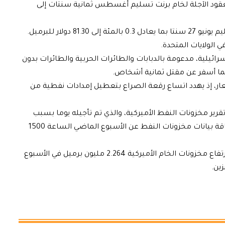
، ارتفعت العقود الآجلة لخام برنت تسليم أغسطس ثمانية سنتات إلى
8 دولار للبرميل.
الولايات المتحدة.
يلية، مدعومة بالدبابات والطائرات الحربية والطائرات بدون
مما أسفر عن مقتل ثمانية أشخاص.
ر، إذ يهدد اتساع رقعة الصراع بتعطيل إمدادات نفطية من
 مخزونات النفط الأميركية، والذي تم تأجيله يوما بسبب
العطلة. ومن المقرر أن تنشر إدارة معلومات الطاقة بيانات مخزونات النفط عن الأسبوع الماضي الساعة 1500
وكانت بيانات معهد البترول الأميركي قد أظهرت ارتفاع مخزونات الخام الأميركية 2.264 مليون برميل في الأسبوع