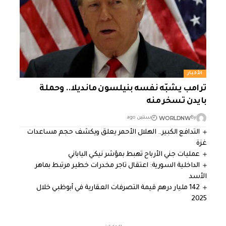
الأخبار
ترامب يشبّه نفسه بنيلسون مانديلا.. وحملة
بايدن تسخر منه
WORLDNW
By
سنتين ago
التدافع الكبير.. الهلال الأحمر يعلق ويكشف حجم مساعدات
غزة
عمليات جني الأرباح تهبط بمؤشر نيكي الياباني
الداخلية السورية: اعتقال تاجر مخدرات خطير مرتبط بماهر
الأسد
142 مليار درهم قيمة التصرفات العقارية في أبوظبي خلال
2025