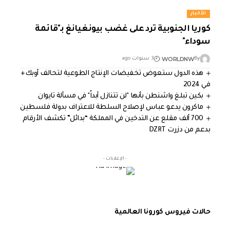
الأخبار
كوريا الجنوبية ترد على غضب بيونغيانغ بـ"قائمة
سوداء"
WORLDNW
By
3 سنوات ago
هذه الدول ستعوض تخفيضات الإنتاج الطوعية لتحالف أوبك+
في 2024
بكين تبلغ واشنطن بأنها "لن تتنازل أبداً" في مسألة تايوان
ماكرون يدعو عباس لإصلاح السلطة للاعتراف بدولة فلسطين
700 ألف مقلع عن التدخين في المملكة “بدائل” تكشف الأرقام
بدعم من دزرت DZRT
- الإعلانات -
حالات فيروس كورونا العالمية