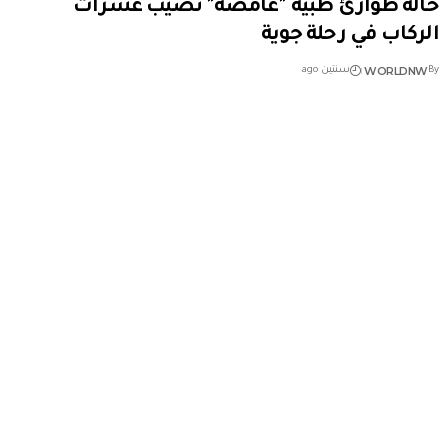
حالة طوارئ طبية "غامضة" تصيب عشرات
الركاب في رحلة جوية
WORLDNW
By
سنتين ago