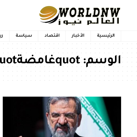
الرئيسية
الأخبار
اقتصاد
سياسة
ري
الوسم:
quotغامضةquot