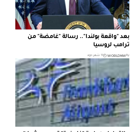
بعد "واقعة بولندا".. رسالة "غامضة" من
ترامب لروسيا
WORLDNW
By
11 شهر ago