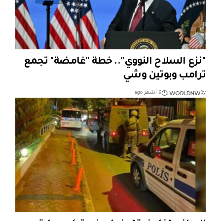
"نزع السلاح النووي".. خطة "غامضة" تجمع
ترامب وبوتين وشي
WORLDNW
By
9 أشهر ago