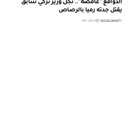
الدوافع "غامضة".. نجل وزير تركي سابق
يقتل جدته رميا بالرصاص
WORLDNW
By
سنتين ago