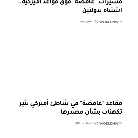
مسيرات "غامضة" فوق قواعد أميركية..
اشتباه بدولتين
WORLDNW
By
سنتين ago
مقاعد "غامضة" في شاطئ أميركي تثير
تكهنات بشأن مصدرها
WORLDNW
By
3 سنوات ago