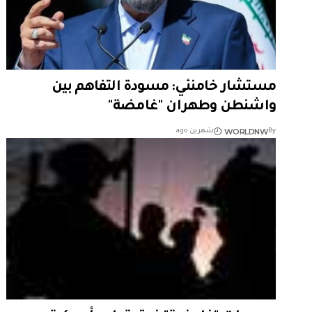
مستشار خامنئي: مسودة التفاهم بين
واشنطن وطهران "غامضة"
WORLDNW
By
شهرين ago