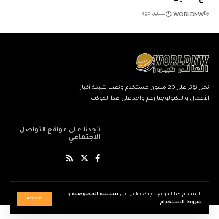
WORLDNW
By
سنتين ago
نحن نؤثر على 20 مليون مستخدم ونعتبر شبكة أخبار
الأعمال والتكنولوجيا رقم واحد على هذا الكوكب.
تجدنا على مواقع التواصل
الاجتماعي
© World News Network. All Rights Reserved.
باستخدام هذا الموقع ، فإنك توافق على
سياسة الخصوصية
و
Accept
شروط الاستخدام
.
ネ
نيك
ang
kind
xxxxx
xxvids
indian
savitri
سكس
cuckold
beautiful
marwadi
musalman
xnxxbengali
kissanime,ru