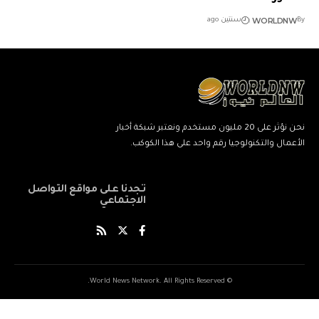
WORLDNW
By
سنتين ago
نحن نؤثر على 20 مليون مستخدم ونعتبر شبكة أخبار
الأعمال والتكنولوجيا رقم واحد على هذا الكوكب.
تجدنا على مواقع التواصل
الاجتماعي
© World News Network. All Rights Reserved.
ネ
نيك
ang
kind
xxxxx
xxvids
indian
savitri
سكس
cuckold
beautiful
marwadi
musalman
xnxxbengali
kissanime,ru