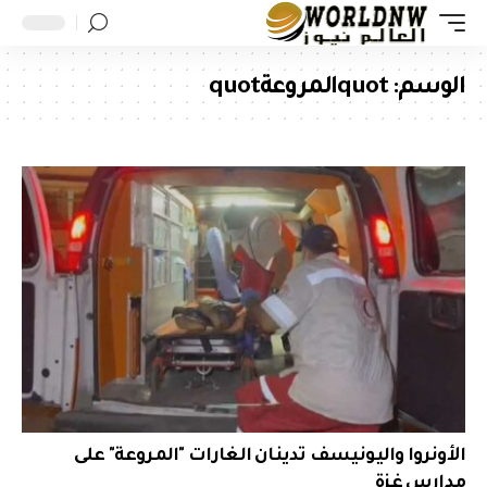
الوسم:
quotالمروعةquot
الأونروا واليونيسف تدينان الغارات "المروعة" على
مدارس غزة