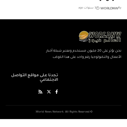
WORLDNW
By
3 سنوات ago
نحن نؤثر على 20 مليون مستخدم ونعتبر شبكة أخبار
الأعمال والتكنولوجيا رقم واحد على هذا الكوكب.
تجدنا على مواقع التواصل
الاجتماعي
© World News Network. All Rights Reserved.
ネ
نيك
ang
kind
xxxxx
xxvids
indian
savitri
سكس
cuckold
beautiful
marwadi
musalman
xnxxbengali
kissanime,ru