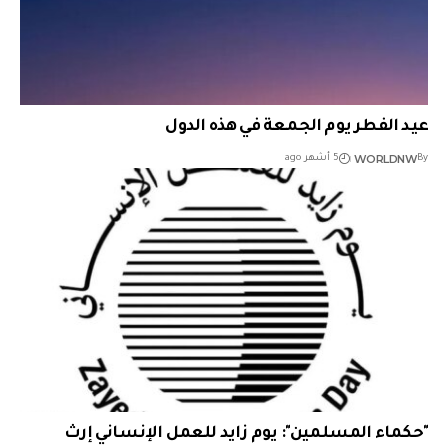
عيد الفطر يوم الجمعة في هذه الدول
WORLDNW
By
5 أشهر ago
"حكماء المسلمين": يوم زايد للعمل الإنساني إرث