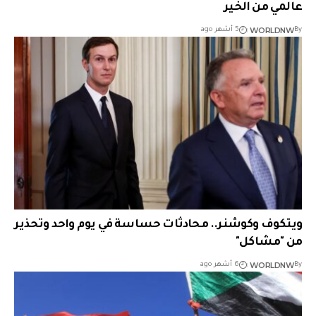
عالمي من الخير
WORLDNW
By
5 أشهر ago
ويتكوف وكوشنر.. محادثات حساسة في يوم واحد وتحذير
من "مشاكل"
WORLDNW
By
6 أشهر ago