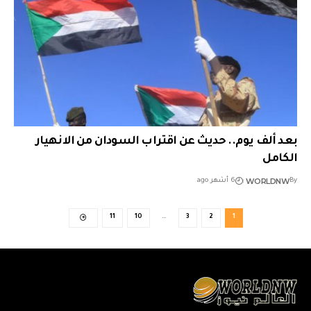
بعد ألف يوم.. حديث عن اقتراب السودان من الانهيار
الكامل
WORLDNW
By
6 أشهر ago
11
10
…
3
2
1