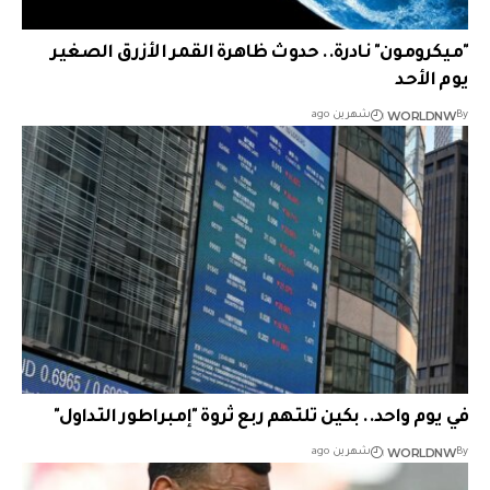
"ميكرومون" نادرة.. حدوث ظاهرة القمر الأزرق الصغير
يوم الأحد
WORLDNW
By
شهرين ago
في يوم واحد.. بكين تلتهم ربع ثروة "إمبراطور التداول"
WORLDNW
By
شهرين ago