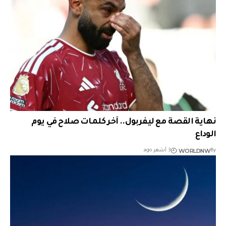
نهاية القصة مع ليفربول.. آخر كلمات صلاح في يوم
الوداع
WORLDNW
By
3 أشهر ago