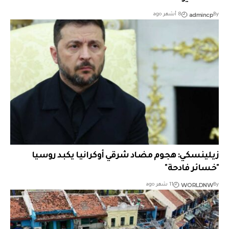
admincp
By
8 أشهر ago
زيلينسكي: هجوم مضاد شرقي أوكرانيا يكبد روسيا
"خسائر فادحة"
WORLDNW
By
11 شهر ago