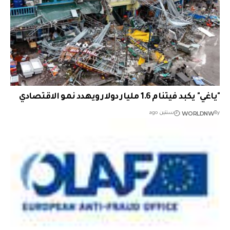
"ياغي" يكبد فيتنام 1.6 مليار دولار ويهدد نمو الاقتصادي
WORLDNW
By
سنتين ago