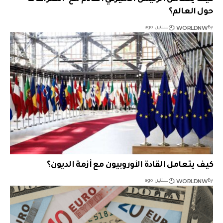
حول العالم؟
WORLDNW
By
سنتين ago
كيف يتعامل القادة الأوروبيون مع أزمة الديون؟
WORLDNW
By
سنتين ago