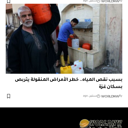
WORLDNW
By
سنتين ago
بسبب نقص المياه.. خطر الأمراض المنقولة يتربص
بسكان غزة
WORLDNW
By
سنتين ago